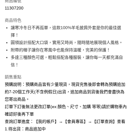
商品編號
超商取貨付款
11307200
LINE Pay
商品特色
Apple Pay
讓寒冷冬日不再孤單，這款100%羊毛披肩外套是你的最佳選
擇！
街口支付
圓領設計搭配大口袋，實用又時尚，隨時隨地展現個人風格。
悠遊付
附帶的帽子讓你在寒風中也能保持溫暖，完美的保護！
多達三種顏色可選，輕鬆搭配各種服裝，讓你每一天都充滿自
Google Pay
信！
全支付
銷售重點
AFTEE先享後付
預購說明：預購商品皆有少量現貨，現貨完售後即會轉為預購追加
相關說明
約7-20個工作天(不含例假日)出貨，追加商品到貨後我們會盡快為
【關於「AFTEE先享後付」】
您寄出商品。
ATM付款
AFTEE先享後付是「在收到商品之後才付款」的支付方式。 讓您購物簡單
便利好安心！
訂單下訂後無法更改訂單(ex:顏色、尺寸、加購 等等)請於購物車內
１．簡單：不需註冊會員、不需綁卡、不需儲值。
確認好後再下單
運送方式
２．便利：只要手機號碼，簡訊認證，即可結帳。
查詢訂單進度：【我的帳戶】→【會員專區】→【訂單查詢】查看
３．安心：先確認商品／服務後，再付款。
全家付款取貨
1.待出貨：商品追加中
每筆NT$85，滿NT$799(含以上)免運費
【「AFTEE先享後付」結帳流程】