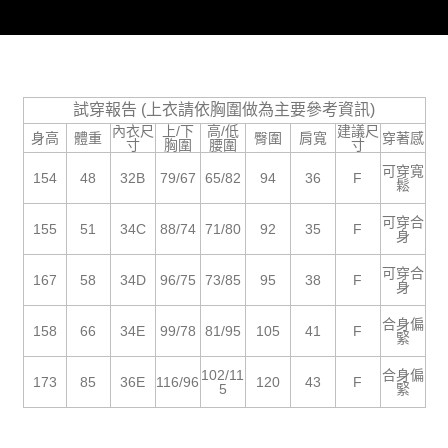
５．嚴禁一人註冊多個帳號或使用他人資訊註冊。若發現惡意使用之情形，
恩沛科技股份有限公司將有權停止該用戶之使用額度並採取法律行動。
試穿報告 (上衣請依胸圍做為主要參考資訊)
內衣尺
上/下
高/低
建議尺
身高
體重
臀圍
肩寬
穿著感
寸
胸圍
腰圍
寸
可穿寬
154
48
32B
79/67
65/82
94
36
F
鬆
可穿合
155
51
34C
88/74
71/80
92
35
F
身
可穿合
167
58
34D
96/75
73/85
95
38
F
身
合身偏
158
66
34E
99/78
81/95
105
41
F
緊
102/11
合身偏
173
85
36E
116/96
120
43
F
5
緊