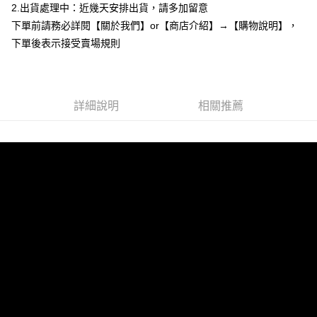
2.出貨處理中：近幾天安排出貨，請多加留意
１．於結帳方式選擇「AFTEE先享後付」後，將跳轉至「AFTEE先享後付」
付款後全家取貨
結帳頁面，進行簡訊認證並確認金額後，即可完成結帳。
下單前請務必詳閱【關於我們】or【商店介紹】→【購物說明】，
２．訂單成立數日內，您將收到繳費通知簡訊。
每筆NT$85，滿NT$799(含以上)免運費
下單後表示接受賣場規則
３．收到繳費通知簡訊後14天內，點擊此簡訊中的連結，可透過四大超商／
ATM／網路銀行／等多元方式進行付款，方視為交易完成。
7-11付款取貨
※ 請注意：結帳手續完成當下不需立刻繳費，但若您需要取消訂單，請聯絡
每筆NT$85，滿NT$799(含以上)免運費
購買商品的店家。未經商家同意取消之訂單仍視為有效，需透過AFTEE先享
後付繳納相關費用。
詳細說明
相關推薦
付款後7-11取貨
※ 交易是否成功請以「AFTEE先享後付 」之結帳頁面顯示為準，若有關於
是否繳費成功／繳費後需取消欲退款等相關疑問，請聯繫「AFTEE先享後付
每筆NT$85，滿NT$799(含以上)免運費
客戶支援中心」
https://netprotections.freshdesk.com/support/home
宅配
【注意事項】
１．透過由恩沛科技股份有限公司提供之「AFTEE先享後付」服務完成之交
每筆NT$85，滿NT$799(含以上)免運費
易，需依本服務之必要範圍內提供個人資料，並將交易相關給付款項請求債
權轉讓予恩沛科技股份有限公司。
海外宅配
查看運費
２．關於個人資料處理事宜，請瀏覽以下網址：
https://aftee.tw/terms/#terms3
３．未成年的使用者請事先徵得法定代理人或監護人之同意方可使用
「AFTEE先享後付」，若未經同意申辦者引起之損失，本公司不負相關責
任。
４．使用「AFTEE先享後付」時，將依據個別帳號之用戶狀況，依本公司即
時審查核予不同之上限額度；若仍有額度不足之情形，本公司將視審查結果
請求用戶進行身份認證。