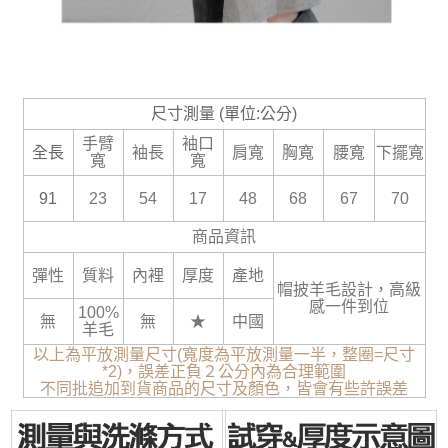
尺寸測量 (單位:公分)
手臂
袖口
全長
袖長
肩寬
胸寬
腰寬
下擺寬
寬
寬
91
23
54
17
48
68
67
70
商品資訊
彈性
質料
內裡
厚度
產地
帽披羊毛設計，高級
感一件到位
100%
無
無
★
中國
羊毛
以上為平放測量尺寸(寬度為平放測量一半，整圈=尺寸
*2)，誤差正負２公分內為合理範圍
不同批追加到貨商品的尺寸及顏色，皆會有些許誤差