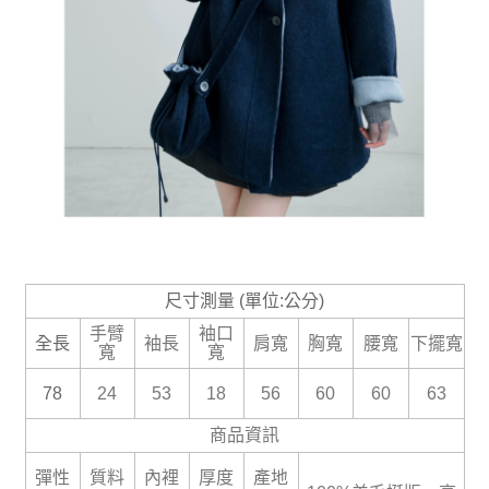
尺寸測量 (單位:公分)
手臂
袖口
全長
袖長
肩寬
胸寬
腰寬
下擺寬
寬
寬
78
24
53
18
56
60
60
63
商品資訊
彈性
質料
內裡
厚度
產地