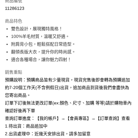
商品編號
超商取貨付款
11286123
LINE Pay
商品特色
Apple Pay
雙色設計，展現獨特風格！
100%羊毛材質，溫暖又舒適。
街口支付
附肩背小包，輕鬆搭配日常造型。
悠遊付
翻領長版大衣，提升你的時尚感。
適合各種場合，讓你魅力四射！
Google Pay
銷售重點
全支付
預購說明：預購商品皆有少量現貨，現貨完售後即會轉為預購追加
AFTEE先享後付
約7-20個工作天(不含例假日)出貨，追加商品到貨後我們會盡快為
相關說明
您寄出商品。
【關於「AFTEE先享後付」】
訂單下訂後無法更改訂單(ex:顏色、尺寸、加購 等等)請於購物車內
ATM付款
AFTEE先享後付是「在收到商品之後才付款」的支付方式。 讓您購物簡單
便利好安心！
確認好後再下單
１．簡單：不需註冊會員、不需綁卡、不需儲值。
查詢訂單進度：【我的帳戶】→【會員專區】→【訂單查詢】查看
運送方式
２．便利：只要手機號碼，簡訊認證，即可結帳。
1.待出貨：商品追加中
３．安心：先確認商品／服務後，再付款。
全家付款取貨
2.出貨處理中：近幾天安排出貨，請多加留意
每筆NT$85，滿NT$799(含以上)免運費
【「AFTEE先享後付」結帳流程】