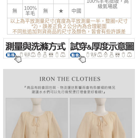
100%羊毛挺版，高
級氣場感
100%
無
無
★
中國
羊毛
以上為平放測量尺寸(寬度為平放測量一半，整圈=尺寸
*2)，誤差正負２公分內為合理範圍
不同批追加到貨商品的尺寸及顏色，皆會有些許誤差