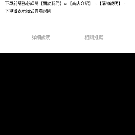
下單前請務必詳閱【關於我們】or【商店介紹】→【購物說明】，
１．於結帳方式選擇「AFTEE先享後付」後，將跳轉至「AFTEE先享後付」
付款後全家取貨
結帳頁面，進行簡訊認證並確認金額後，即可完成結帳。
下單後表示接受賣場規則
２．訂單成立數日內，您將收到繳費通知簡訊。
每筆NT$85，滿NT$799(含以上)免運費
３．收到繳費通知簡訊後14天內，點擊此簡訊中的連結，可透過四大超商／
ATM／網路銀行／等多元方式進行付款，方視為交易完成。
7-11付款取貨
※ 請注意：結帳手續完成當下不需立刻繳費，但若您需要取消訂單，請聯絡
每筆NT$85，滿NT$799(含以上)免運費
詳細說明
相關推薦
購買商品的店家。未經商家同意取消之訂單仍視為有效，需透過AFTEE先享
後付繳納相關費用。
付款後7-11取貨
※ 交易是否成功請以「AFTEE先享後付 」之結帳頁面顯示為準，若有關於
是否繳費成功／繳費後需取消欲退款等相關疑問，請聯繫「AFTEE先享後付
每筆NT$85，滿NT$799(含以上)免運費
客戶支援中心」
https://netprotections.freshdesk.com/support/home
宅配
【注意事項】
１．透過由恩沛科技股份有限公司提供之「AFTEE先享後付」服務完成之交
每筆NT$85，滿NT$799(含以上)免運費
易，需依本服務之必要範圍內提供個人資料，並將交易相關給付款項請求債
權轉讓予恩沛科技股份有限公司。
海外宅配
查看運費
２．關於個人資料處理事宜，請瀏覽以下網址：
https://aftee.tw/terms/#terms3
３．未成年的使用者請事先徵得法定代理人或監護人之同意方可使用
「AFTEE先享後付」，若未經同意申辦者引起之損失，本公司不負相關責
任。
４．使用「AFTEE先享後付」時，將依據個別帳號之用戶狀況，依本公司即
時審查核予不同之上限額度；若仍有額度不足之情形，本公司將視審查結果
請求用戶進行身份認證。