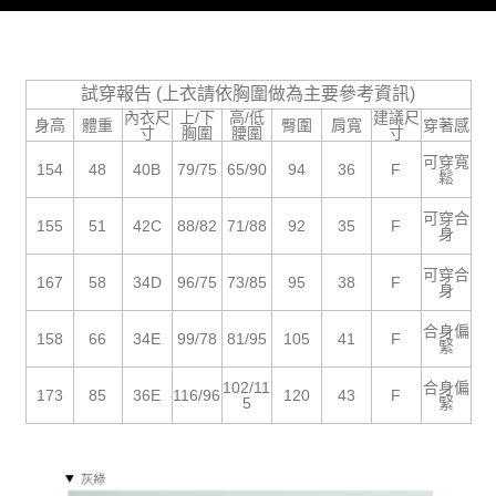
５．嚴禁一人註冊多個帳號或使用他人資訊註冊。若發現惡意使用之情形，
恩沛科技股份有限公司將有權停止該用戶之使用額度並採取法律行動。
試穿報告 (上衣請依胸圍做為主要參考資訊)
內衣尺
上/下
高/低
建議尺
身高
體重
臀圍
肩寬
穿著感
寸
胸圍
腰圍
寸
可穿寬
154
48
40B
79/75
65/90
94
36
F
鬆
可穿合
155
51
42C
88/82
71/88
92
35
F
身
可穿合
167
58
34D
96/75
73/85
95
38
F
身
合身偏
158
66
34E
99/78
81/95
105
41
F
緊
102/11
合身偏
173
85
36E
116/96
120
43
F
5
緊