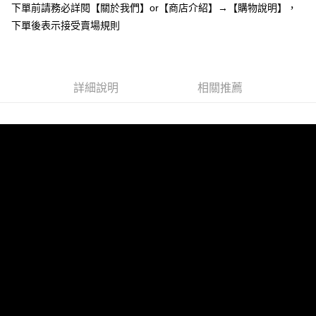
下單前請務必詳閱【關於我們】or【商店介紹】→【購物說明】，
１．於結帳方式選擇「AFTEE先享後付」後，將跳轉至「AFTEE先享後付」
付款後全家取貨
結帳頁面，進行簡訊認證並確認金額後，即可完成結帳。
下單後表示接受賣場規則
２．訂單成立數日內，您將收到繳費通知簡訊。
每筆NT$85，滿NT$799(含以上)免運費
３．收到繳費通知簡訊後14天內，點擊此簡訊中的連結，可透過四大超商／
ATM／網路銀行／等多元方式進行付款，方視為交易完成。
7-11付款取貨
※ 請注意：結帳手續完成當下不需立刻繳費，但若您需要取消訂單，請聯絡
每筆NT$85，滿NT$799(含以上)免運費
詳細說明
相關推薦
購買商品的店家。未經商家同意取消之訂單仍視為有效，需透過AFTEE先享
後付繳納相關費用。
付款後7-11取貨
※ 交易是否成功請以「AFTEE先享後付 」之結帳頁面顯示為準，若有關於
是否繳費成功／繳費後需取消欲退款等相關疑問，請聯繫「AFTEE先享後付
每筆NT$85，滿NT$799(含以上)免運費
客戶支援中心」
https://netprotections.freshdesk.com/support/home
宅配
【注意事項】
１．透過由恩沛科技股份有限公司提供之「AFTEE先享後付」服務完成之交
每筆NT$85，滿NT$799(含以上)免運費
易，需依本服務之必要範圍內提供個人資料，並將交易相關給付款項請求債
權轉讓予恩沛科技股份有限公司。
海外宅配
查看運費
２．關於個人資料處理事宜，請瀏覽以下網址：
https://aftee.tw/terms/#terms3
３．未成年的使用者請事先徵得法定代理人或監護人之同意方可使用
「AFTEE先享後付」，若未經同意申辦者引起之損失，本公司不負相關責
任。
４．使用「AFTEE先享後付」時，將依據個別帳號之用戶狀況，依本公司即
時審查核予不同之上限額度；若仍有額度不足之情形，本公司將視審查結果
請求用戶進行身份認證。