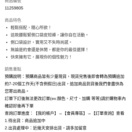
商品編號
超商取貨付款
11259805
LINE Pay
商品特色
Apple Pay
輕鬆搭配，隨心所欲！
這款腰鬆緊側口袋皮短褲，讓你自在活動。
街口支付
側口袋設計，實用又不失時尚感。
悠遊付
無論是約會還是休閒，都是你的最佳選擇！
快來擁有它，展現你的個性魅力！
Google Pay
銷售重點
全支付
預購說明：預購商品皆有少量現貨，現貨完售後即會轉為預購追加
AFTEE先享後付
約7-20個工作天(不含例假日)出貨，追加商品到貨後我們會盡快為
相關說明
您寄出商品。
【關於「AFTEE先享後付」】
訂單下訂後無法更改訂單(ex:顏色、尺寸、加購 等等)請於購物車內
ATM付款
AFTEE先享後付是「在收到商品之後才付款」的支付方式。 讓您購物簡單
便利好安心！
確認好後再下單
１．簡單：不需註冊會員、不需綁卡、不需儲值。
查詢訂單進度：【我的帳戶】→【會員專區】→【訂單查詢】查看
運送方式
２．便利：只要手機號碼，簡訊認證，即可結帳。
1.待出貨：商品追加中
３．安心：先確認商品／服務後，再付款。
全家付款取貨
2.出貨處理中：近幾天安排出貨，請多加留意
每筆NT$85，滿NT$799(含以上)免運費
【「AFTEE先享後付」結帳流程】