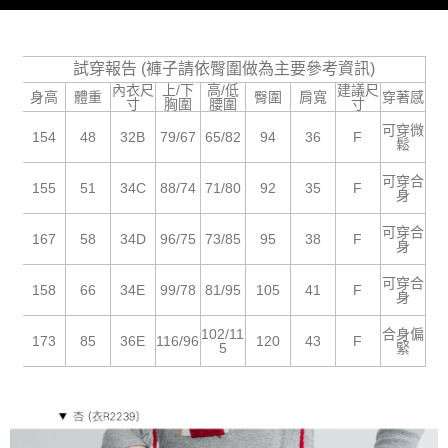
５．嚴禁一人註冊多個帳號或使用他人資訊註冊。若發現惡意使用之情形，
恩沛科技股份有限公司將有權停止該用戶之使用額度並採取法律行動。
試穿報告 (褲子請依臀圍做為主要參考資訊)
內衣尺
上/下
高/低
建議尺
身高
體重
臀圍
肩寬
穿著感
寸
胸圍
腰圍
寸
可穿微
154
48
32B
79/67
65/82
94
36
F
鬆
可穿合
155
51
34C
88/74
71/80
92
35
F
身
可穿合
167
58
34D
96/75
73/85
95
38
F
身
可穿合
158
66
34E
99/78
81/95
105
41
F
身
102/11
合身偏
173
85
36E
116/96
120
43
F
5
緊