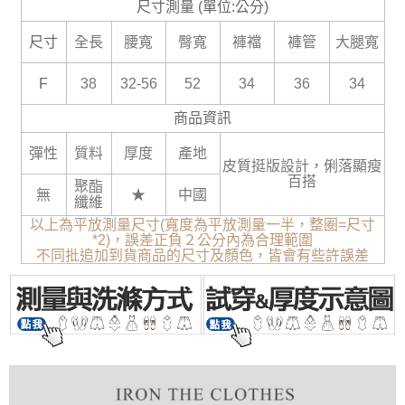
尺寸測量 (單位:公分)
尺寸
全長
腰寬
臀寬
褲襠
褲管
大腿寬
F
38
32-56
52
34
36
34
商品資訊
彈性
質料
厚度
產地
皮質挺版設計，俐落顯瘦
百搭
聚酯
無
★
中國
纖維
以上為平放測量尺寸(寬度為平放測量一半，整圈=尺寸
*2)，誤差正負２公分內為合理範圍
不同批追加到貨商品的尺寸及顏色，皆會有些許誤差