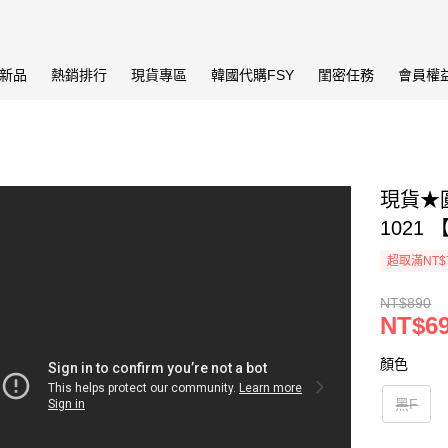
新品
熱銷排行
現貨專區
韓國代購FSY
閨密任務
會員權
現貨★
1021 
超取滿NT$
NT$890
NT$6
顏色
黑F