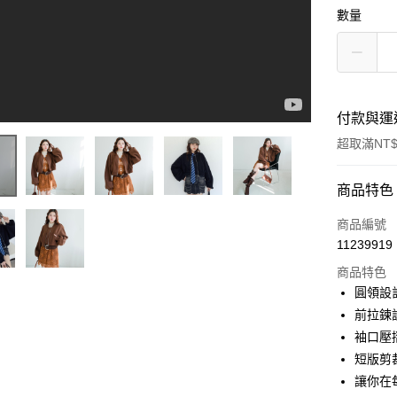
數量
付款與運
超取滿NT$
付款方式
商品特色
信用卡一
商品編號
11239919
超商取貨
商品特色
LINE Pay
圓領設
前拉鍊
Apple Pay
袖口壓
街口支付
短版剪
讓你在
悠遊付