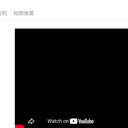
付款後7-1
【現貨最
付客戶支
每筆NT$8
說明
相關推薦
【注意事
宅配
１．透過由
交易，需
每筆NT$8
求債權轉
２．關於
海外宅配
https://aft
３．未成
「AFTE
任。
４．使用「
即時審查
結果請求
５．嚴禁
形，恩沛
動。