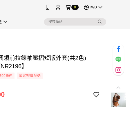
0
TWD
益
圓領前拉鍊袖壓摺短版外套(共2色)
【NR2196】
799免運
國家/地區配送
90