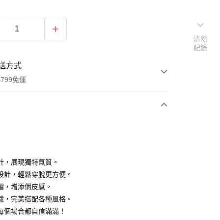
清除
紀錄
送方式
799免運
次付款
付款
計，展現獨特氣質。
設計，輕鬆穿脫更方便。
摺，增添俏皮感。
裁，完美搭配各種風格。
每個場合都自信滿滿！