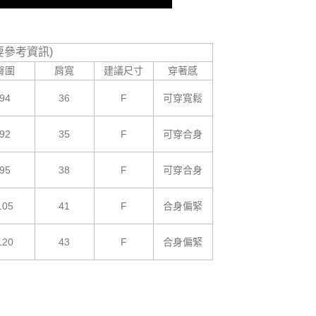
要參考資訊)
臀圍
肩寬
建議尺寸
穿著感
94
36
F
可穿寬鬆
92
35
F
可穿合身
95
38
F
可穿合身
105
41
F
合身偏緊
120
43
F
合身偏緊