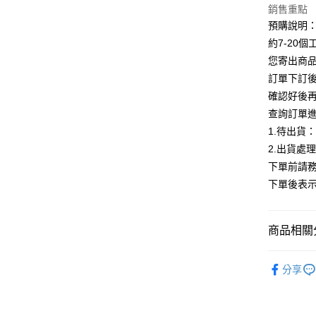
銷售重點
Google Pa
預購說明
全支付
約7-20
您寄出商
AFTEE先
訂單下訂後
相關說明
確認好後
【關於「A
ATM付款
AFTEE
查詢訂單
便利好安
1.待出貨
１．簡單
2.出貨處
２．便利
運送方式
３．安心
下單前請務
全家付款
下單後表
【「AFT
每筆NT$8
１．於結帳
付」結帳
付款後全
２．訂單
商品相關分
３．收到繳
每筆NT$8
／ATM／
【外套】
※ 請注意
分享
7-11付款
絡購買商品
ALL
先享後付
每筆NT$8
※ 交易是
【外套】
是否繳費成