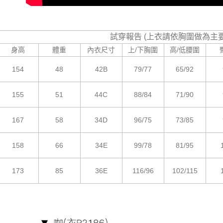
試穿報告 (上衣請依胸圍做為主
身高
體重
內衣尺寸
上/下胸圍
高/低腰圍
154
48
42B
79/77
65/92
155
51
44C
88/84
71/90
167
58
34D
96/75
73/85
158
66
34E
99/78
81/95
173
85
36E
116/96
102/115