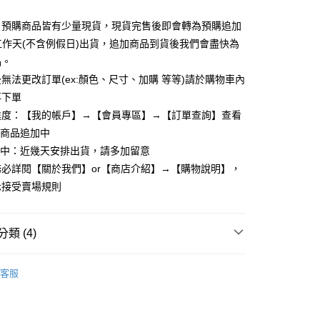
y
：預購商品皆有少量現貨，現貨完售後即會轉為預購追加
個工作天(不含例假日)出貨，追加商品到貨後我們會盡快為
品。
享後付
無法更改訂單(ex:顏色、尺寸、加購 等等)請於購物車內
再下單
FTEE先享後付」】
先享後付是「在收到商品之後才付款」的支付方式。 讓您購物簡單
進度：【我的帳戶】→【會員專區】→【訂單查詢】查看
心！
：商品追加中
：不需註冊會員、不需綁卡、不需儲值。
理中：近幾天安排出貨，請多加留意
：只要手機號碼，簡訊認證，即可結帳。
：先確認商品／服務後，再付款。
必詳閱【關於我們】or【商店介紹】→【購物說明】，
取貨
示接受賣場規則
EE先享後付」結帳流程】
5，滿NT$799(含以上)免運費
方式選擇「AFTEE先享後付」後，將跳轉至「AFTEE先享後
頁面，進行簡訊認證並確認金額後，即可完成結帳。
家取貨
成立數日內，您將收到繳費通知簡訊。
類 (4)
費通知簡訊後14天內，點擊此簡訊中的連結，可透過四大超商
5，滿NT$799(含以上)免運費
網路銀行／等多元方式進行付款，方視為交易完成。
全部外套
：結帳手續完成當下不需立刻繳費，但若您需要取消訂單，請聯
客服
取貨
的店家。未經商家同意取消之訂單仍視為有效，需透過AFTEE
繳納相關費用。
5，滿NT$799(含以上)免運費
否成功請以「AFTEE先享後付 」之結帳頁面顯示為準，若有關於
其他外套
功／繳費後需取消欲退款等相關疑問，請聯繫「AFTEE先享後