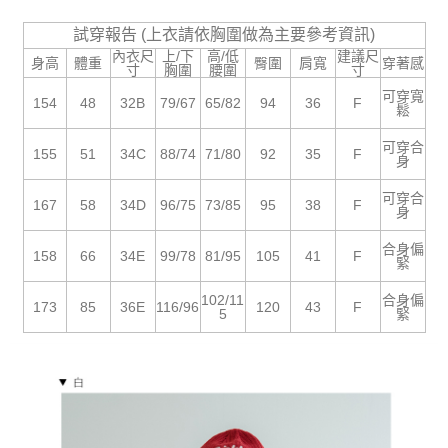
５．嚴禁一人註冊多個帳號或使用他人資訊註冊。若發現惡意使用之情形，
恩沛科技股份有限公司將有權停止該用戶之使用額度並採取法律行動。
試穿報告 (上衣請依胸圍做為主要參考資訊)
內衣尺
上/下
高/低
建議尺
身高
體重
臀圍
肩寬
穿著感
寸
胸圍
腰圍
寸
可穿寬
154
48
32B
79/67
65/82
94
36
F
鬆
可穿合
155
51
34C
88/74
71/80
92
35
F
身
可穿合
167
58
34D
96/75
73/85
95
38
F
身
合身偏
158
66
34E
99/78
81/95
105
41
F
緊
102/11
合身偏
173
85
36E
116/96
120
43
F
5
緊