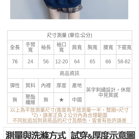
尺寸測量 (單位:公分)
手臂
袖口
全長
袖長
肩寬
胸寬
腰寬
下擺寬
寬
寬
76
24
56
12-20
64
65
66
58-82
商品資訊
彈性
質料
內裡
厚度
產地
英字刺繡設計，休閒
中見質感
聚酯
無
無
★
中國
纖維
以上為平放測量尺寸(寬度為平放測量一半，整圈=尺寸
*2)，誤差正負２公分內為合理範圍
不同批追加到貨商品的尺寸及顏色，皆會有些許誤差