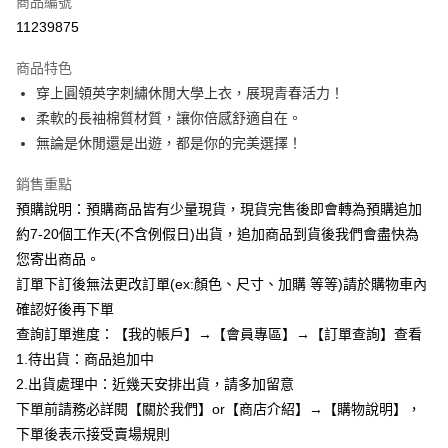
商品編號
超商取貨付款
11239875
LINE Pay
商品特色
Apple Pay
穿上圓領英字刺繡休閒大學上衣，展現青春活力！
柔軟的長袖棉質材質，讓你倍感舒適自在。
街口支付
無論是休閒還是出遊，都是你的完美選擇！
悠遊付
銷售重點
Google Pay
預購說明：預購商品皆有少量現貨，現貨完售後即會轉為預購追加
約7-20個工作天(不含例假日)出貨，追加商品到貨後我們會盡快為
全支付
您寄出商品。
AFTEE先享後付
訂單下訂後無法更改訂單(ex:顏色、尺寸、加購 等等)請於購物車內
相關說明
確認好後再下單
【關於「AFTEE先享後付」】
查詢訂單進度：【我的帳戶】→【會員專區】→【訂單查詢】查看
ATM付款
AFTEE先享後付是「在收到商品之後才付款」的支付方式。 讓您購物簡單
便利好安心！
1.待出貨：商品追加中
１．簡單：不需註冊會員、不需綁卡、不需儲值。
2.出貨處理中：近幾天安排出貨，請多加留意
運送方式
２．便利：只要手機號碼，簡訊認證，即可結帳。
下單前請務必詳閱【關於我們】or【商店介紹】→【購物說明】，
３．安心：先確認商品／服務後，再付款。
全家付款取貨
下單後表示接受賣場規則
每筆NT$85，滿NT$799(含以上)免運費
【「AFTEE先享後付」結帳流程】