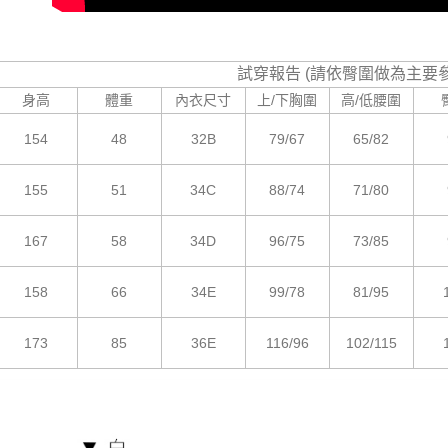
試穿報告 (請依臀圍做為主要
身高
體重
內衣尺寸
上/下胸圍
高/低腰圍
154
48
32B
79/67
65/82
155
51
34C
88/74
71/80
167
58
34D
96/75
73/85
158
66
34E
99/78
81/95
173
85
36E
116/96
102/115