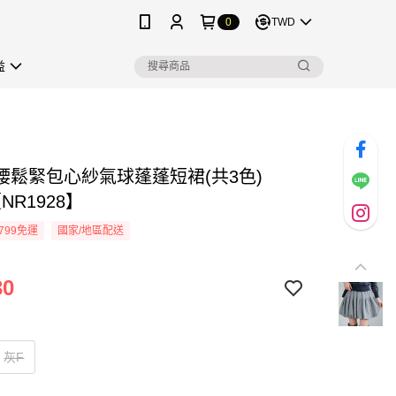
0
TWD
益
腰鬆緊包心紗氣球蓬蓬短裙(共3色)
【NR1928】
799免運
國家/地區配送
30
灰F