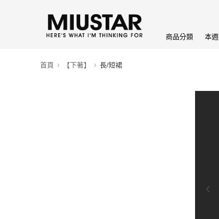
商品分類
本週
首頁
【下著】
長/短裙