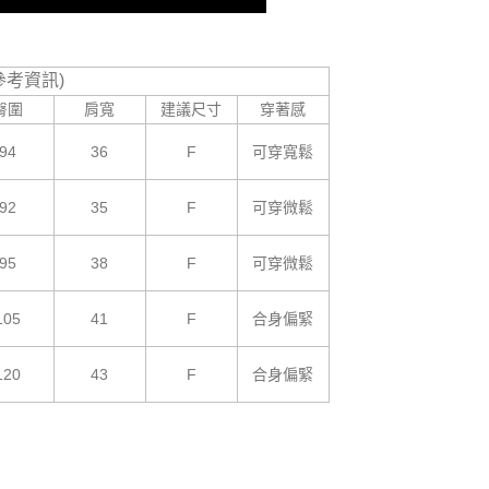
參考資訊)
臀圍
肩寬
建議尺寸
穿著感
94
36
F
可穿寬鬆
92
35
F
可穿微鬆
95
38
F
可穿微鬆
105
41
F
合身偏緊
120
43
F
合身偏緊