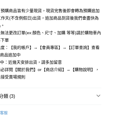
y
：預購商品皆有少量現貨，現貨完售後即會轉為預購追加
個工作天(不含例假日)出貨，追加商品到貨後我們會盡快為
品。
享後付
無法更改訂單(ex:顏色、尺寸、加購 等等)請於購物車內
再下單
FTEE先享後付」】
先享後付是「在收到商品之後才付款」的支付方式。 讓您購物簡單
進度：【我的帳戶】→【會員專區】→【訂單查詢】查看
心！
：商品追加中
：不需註冊會員、不需綁卡、不需儲值。
理中：近幾天安排出貨，請多加留意
：只要手機號碼，簡訊認證，即可結帳。
：先確認商品／服務後，再付款。
必詳閱【關於我們】or【商店介紹】→【購物說明】，
取貨
示接受賣場規則
EE先享後付」結帳流程】
5，滿NT$799(含以上)免運費
方式選擇「AFTEE先享後付」後，將跳轉至「AFTEE先享後
頁面，進行簡訊認證並確認金額後，即可完成結帳。
家取貨
成立數日內，您將收到繳費通知簡訊。
類 (3)
費通知簡訊後14天內，點擊此簡訊中的連結，可透過四大超商
5，滿NT$799(含以上)免運費
網路銀行／等多元方式進行付款，方視為交易完成。
長/短裙
：結帳手續完成當下不需立刻繳費，但若您需要取消訂單，請聯
客服
取貨
的店家。未經商家同意取消之訂單仍視為有效，需透過AFTEE
繳納相關費用。
5，滿NT$799(含以上)免運費
否成功請以「AFTEE先享後付 」之結帳頁面顯示為準，若有關於
後數量】
秋冬款-下著
功／繳費後需取消欲退款等相關疑問，請聯繫「AFTEE先享後