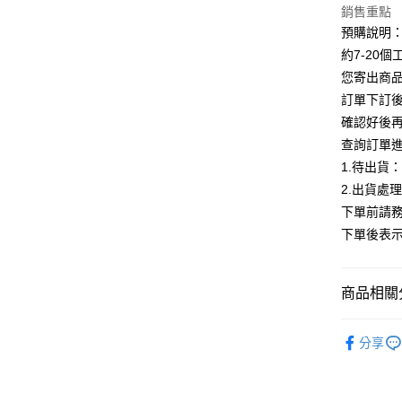
銷售重點
Google Pa
預購說明
全支付
約7-20
您寄出商
AFTEE先
訂單下訂後
相關說明
確認好後
【關於「A
ATM付款
AFTEE
查詢訂單
便利好安
1.待出貨
１．簡單
2.出貨處
２．便利
運送方式
３．安心
下單前請務
全家付款
下單後表
【「AFT
每筆NT$8
１．於結帳
付」結帳
付款後全
２．訂單
商品相關分
３．收到繳
每筆NT$8
／ATM／
【下著】
※ 請注意
分享
7-11付款
絡購買商品
ALL
先享後付
每筆NT$8
※ 交易是
【現貨最
是否繳費成