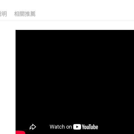
付款後7-1
付客戶支
每筆NT$8
說明
相關推薦
【注意事
宅配
１．透過由
交易，需
每筆NT$8
求債權轉
２．關於
海外宅配
https://aft
３．未成
「AFTE
任。
４．使用「
即時審查
結果請求
５．嚴禁
形，恩沛
動。