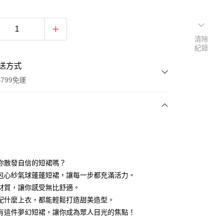
清除
紀錄
送方式
799免運
次付款
付款
你散發自信的短裙嗎？
包心紗氣球蓬蓬短裙，讓每一步都充滿活力。
材質，讓你感受無比舒適。
配什麼上衣，都能輕鬆打造甜美造型。
有這件夢幻短裙，讓你成為眾人目光的焦點！