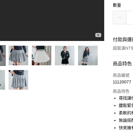
數量
付款與運
超取滿NT$
付款方式
商品特色
信用卡一
商品編號
11120077
超商取貨
商品特色
LINE Pay
尋找讓
腰鬆緊
Apple Pay
柔軟的
街口支付
無論搭
快來擁
悠遊付