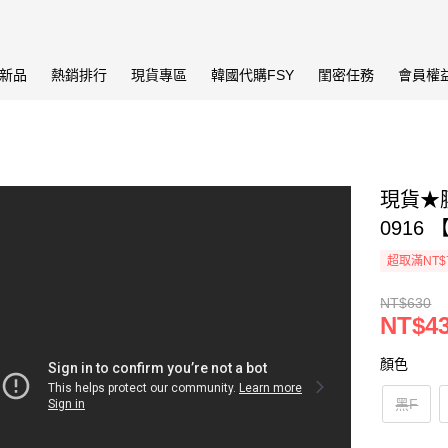
新品
熱銷排行
現貨專區
韓國代購FSY
閨密任務
會員權
現貨★
0916 
超取滿NT$
NT$630
NT$4
顏色
黑F