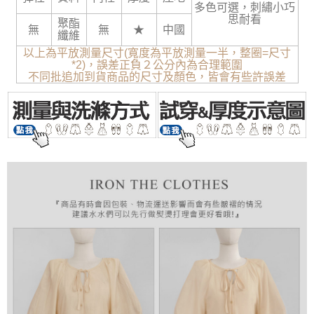
多色可選，刺繡小巧
思耐看
聚酯
無
無
★
中國
纖維
以上為平放測量尺寸(寬度為平放測量一半，整圈=尺寸
*2)，誤差正負２公分內為合理範圍
不同批追加到貨商品的尺寸及顏色，皆會有些許誤差