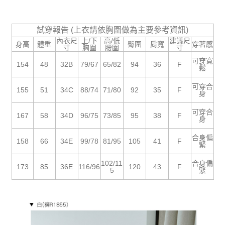
５．嚴禁一人註冊多個帳號或使用他人資訊註冊。若發現惡意使用之情形，
恩沛科技股份有限公司將有權停止該用戶之使用額度並採取法律行動。
試穿報告 (上衣請依胸圍做為主要參考資訊)
內衣尺
上/下
高/低
建議尺
身高
體重
臀圍
肩寬
穿著感
寸
胸圍
腰圍
寸
可穿寬
154
48
32B
79/67
65/82
94
36
F
鬆
可穿合
155
51
34C
88/74
71/80
92
35
F
身
可穿合
167
58
34D
96/75
73/85
95
38
F
身
合身偏
158
66
34E
99/78
81/95
105
41
F
緊
102/11
合身偏
173
85
36E
116/96
120
43
F
5
緊