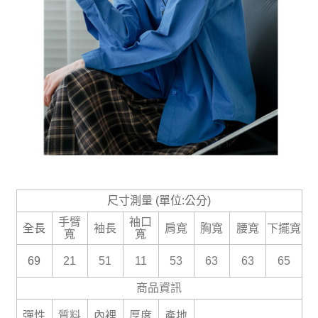
尺寸測量 (單位:公分)
手臂
袖口
全長
袖長
肩寬
胸寬
腰寬
下擺寬
寬
寬
69
21
51
11
53
63
63
65
商品資訊
彈性
質料
內裡
厚度
產地