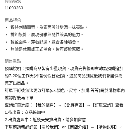
商品編號
超商取貨付款
11090260
LINE Pay
商品特色
Apple Pay
獨特刺繡圖案，為素面設計增添一抹亮點。
排釦設計，展現優雅與隨性兼具的魅力。
街口支付
輕盈面料，穿著舒適，適合各種場合。
悠遊付
無論是休閒或正式場合，皆可輕鬆駕馭。
Google Pay
銷售重點
預購說明：預購商品皆有少量現貨，現貨完售後即會轉為預購追加
全支付
約7-20個工作天(不含例假日)出貨，追加商品到貨後我們會盡快為
AFTEE先享後付
您寄出商品。
相關說明
訂單下訂後無法更改訂單(ex:顏色、尺寸、加購 等等)請於購物車內
【關於「AFTEE先享後付」】
確認好後再下單
ATM付款
AFTEE先享後付是「在收到商品之後才付款」的支付方式。 讓您購物簡單
便利好安心！
查詢訂單進度：【我的帳戶】→【會員專區】→【訂單查詢】查看
１．簡單：不需註冊會員、不需綁卡、不需儲值。
1.待出貨：商品追加中
運送方式
２．便利：只要手機號碼，簡訊認證，即可結帳。
2.出貨處理中：近幾天安排出貨，請多加留意
３．安心：先確認商品／服務後，再付款。
全家付款取貨
下單前請務必詳閱【關於我們】or【商店介紹】→【購物說明】，
每筆NT$85，滿NT$799(含以上)免運費
【「AFTEE先享後付」結帳流程】