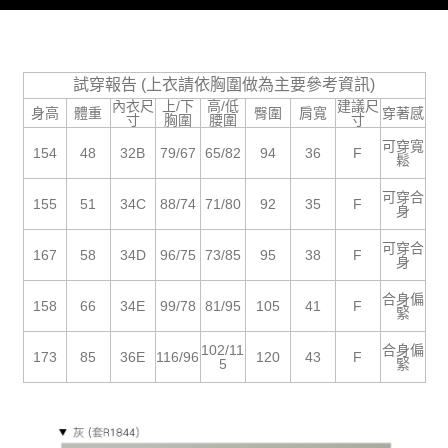
５．嚴禁一人註冊多個帳號或使用他人資訊註冊。若發現惡意使用之情形，
恩沛科技股份有限公司將有權停止該用戶之使用額度並採取法律行動。
試穿報告 (上衣請依胸圍做為主要參考資訊)
內衣尺
上/下
高/低
建議尺
身高
體重
臀圍
肩寬
穿著感
寸
胸圍
腰圍
寸
可穿寬
154
48
32B
79/67
65/82
94
36
F
鬆
可穿合
155
51
34C
88/74
71/80
92
35
F
身
可穿合
167
58
34D
96/75
73/85
95
38
F
身
合身偏
158
66
34E
99/78
81/95
105
41
F
緊
102/11
合身偏
173
85
36E
116/96
120
43
F
5
緊