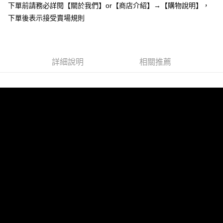
下單前請務必詳閱【關於我們】or【商店介紹】→【購物說明】，
１．於結帳方式選擇「AFTEE先享後付」後，將跳轉至「AFTEE先享後付」
付款後全家取貨
結帳頁面，進行簡訊認證並確認金額後，即可完成結帳。
下單後表示接受賣場規則
２．訂單成立數日內，您將收到繳費通知簡訊。
每筆NT$85，滿NT$799(含以上)免運費
３．收到繳費通知簡訊後14天內，點擊此簡訊中的連結，可透過四大超商／
ATM／網路銀行／等多元方式進行付款，方視為交易完成。
7-11付款取貨
※ 請注意：結帳手續完成當下不需立刻繳費，但若您需要取消訂單，請聯絡
每筆NT$85，滿NT$799(含以上)免運費
詳細說明
相關推薦
購買商品的店家。未經商家同意取消之訂單仍視為有效，需透過AFTEE先享
後付繳納相關費用。
付款後7-11取貨
※ 交易是否成功請以「AFTEE先享後付 」之結帳頁面顯示為準，若有關於
是否繳費成功／繳費後需取消欲退款等相關疑問，請聯繫「AFTEE先享後付
每筆NT$85，滿NT$799(含以上)免運費
客戶支援中心」
https://netprotections.freshdesk.com/support/home
宅配
【注意事項】
１．透過由恩沛科技股份有限公司提供之「AFTEE先享後付」服務完成之交
每筆NT$85，滿NT$799(含以上)免運費
易，需依本服務之必要範圍內提供個人資料，並將交易相關給付款項請求債
權轉讓予恩沛科技股份有限公司。
海外宅配
查看運費
２．關於個人資料處理事宜，請瀏覽以下網址：
https://aftee.tw/terms/#terms3
３．未成年的使用者請事先徵得法定代理人或監護人之同意方可使用
「AFTEE先享後付」，若未經同意申辦者引起之損失，本公司不負相關責
任。
４．使用「AFTEE先享後付」時，將依據個別帳號之用戶狀況，依本公司即
時審查核予不同之上限額度；若仍有額度不足之情形，本公司將視審查結果
請求用戶進行身份認證。