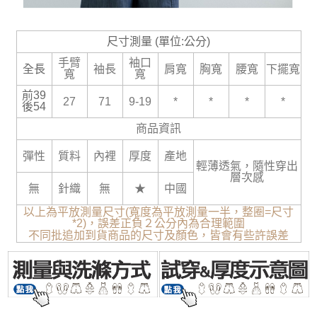
尺寸測量 (單位:公分)
手臂
袖口
全長
袖長
肩寬
胸寬
腰寬
下擺寬
寬
寬
前39
27
71
9-19
*
*
*
*
後54
商品資訊
彈性
質料
內裡
厚度
產地
輕薄透氣，隨性穿出
層次感
無
針織
無
★
中國
以上為平放測量尺寸(寬度為平放測量一半，整圈=尺寸
*2)，誤差正負２公分內為合理範圍
不同批追加到貨商品的尺寸及顏色，皆會有些許誤差