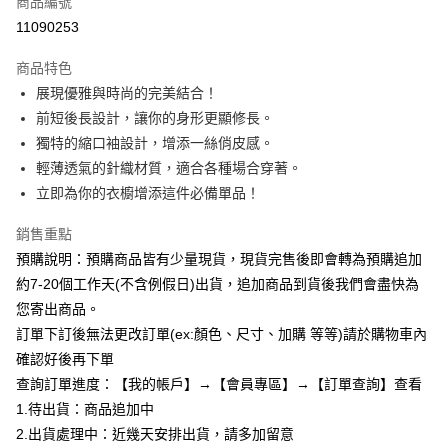
商品編號
超商取貨付款
11090253
LINE Pay
商品特色
Apple Pay
展現優雅與時尚的完美結合！
前短後長設計，讓你的身形更顯修長。
街口支付
獨特的縮口袖設計，增添一絲俏皮感。
悠遊付
輕薄透氣的針織材質，適合各種場合穿著。
立即為你的衣櫥增添這件必備單品！
Google Pay
銷售重點
全支付
預購說明：預購商品皆有少量現貨，現貨完售後即會轉為預購追加
AFTEE先享後付
約7-20個工作天(不含例假日)出貨，追加商品到貨後我們會盡快為
相關說明
您寄出商品。
【關於「AFTEE先享後付」】
訂單下訂後無法更改訂單(ex:顏色、尺寸、加購 等等)請於購物車內
ATM付款
AFTEE先享後付是「在收到商品之後才付款」的支付方式。 讓您購物簡單
便利好安心！
確認好後再下單
１．簡單：不需註冊會員、不需綁卡、不需儲值。
查詢訂單進度：【我的帳戶】→【會員專區】→【訂單查詢】查看
運送方式
２．便利：只要手機號碼，簡訊認證，即可結帳。
1.待出貨：商品追加中
３．安心：先確認商品／服務後，再付款。
全家付款取貨
2.出貨處理中：近幾天安排出貨，請多加留意
每筆NT$85，滿NT$799(含以上)免運費
【「AFTEE先享後付」結帳流程】