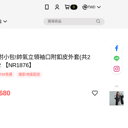
0
TWD
益
附小包!帥氣立領袖口附釦皮外套(共2
2 【NR1876】
799免運
國家/地區配送
680