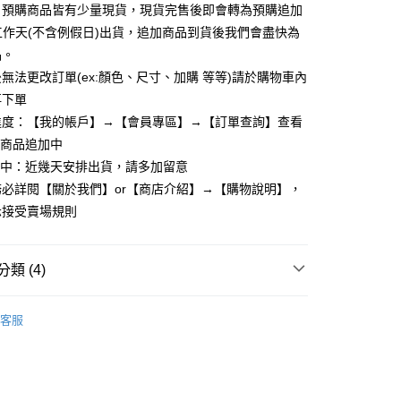
：預購商品皆有少量現貨，現貨完售後即會轉為預購追加
y
個工作天(不含例假日)出貨，追加商品到貨後我們會盡快為
品。
無法更改訂單(ex:顏色、尺寸、加購 等等)請於購物車內
享後付
再下單
進度：【我的帳戶】→【會員專區】→【訂單查詢】查看
FTEE先享後付」】
先享後付是「在收到商品之後才付款」的支付方式。 讓您購物簡單
：商品追加中
心！
理中：近幾天安排出貨，請多加留意
：不需註冊會員、不需綁卡、不需儲值。
必詳閱【關於我們】or【商店介紹】→【購物說明】，
：只要手機號碼，簡訊認證，即可結帳。
：先確認商品／服務後，再付款。
示接受賣場規則
取貨
EE先享後付」結帳流程】
5，滿NT$799(含以上)免運費
方式選擇「AFTEE先享後付」後，將跳轉至「AFTEE先享後
類 (4)
頁面，進行簡訊認證並確認金額後，即可完成結帳。
家取貨
成立數日內，您將收到繳費通知簡訊。
費通知簡訊後14天內，點擊此簡訊中的連結，可透過四大超商
全部外套
5，滿NT$799(含以上)免運費
客服
網路銀行／等多元方式進行付款，方視為交易完成。
：結帳手續完成當下不需立刻繳費，但若您需要取消訂單，請聯
取貨
的店家。未經商家同意取消之訂單仍視為有效，需透過AFTEE
其他外套
繳納相關費用。
5，滿NT$799(含以上)免運費
否成功請以「AFTEE先享後付 」之結帳頁面顯示為準，若有關於
後數量】
秋冬款-外套
功／繳費後需取消欲退款等相關疑問，請聯繫「AFTEE先享後