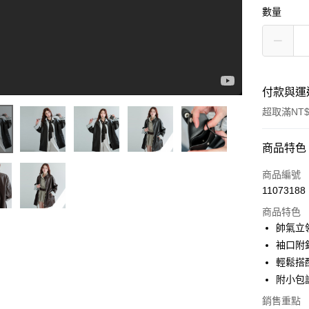
數量
付款與運
超取滿NT$
付款方式
商品特色
信用卡一
商品編號
附小包!帥氣立領袖口附釦皮外套R1876#穿搭 #搭配分享 #韓系 #ootd #miustar #매치하다 #스타일링#Autumn outfit #Trang phục mùa thu
11073188
超商取貨
商品特色
LINE Pay
帥氣立
袖口附
Apple Pay
輕鬆搭
街口支付
附小包
悠遊付
銷售重點