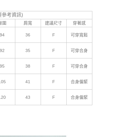
要參考資訊)
臀圍
肩寬
建議尺寸
穿著感
94
36
F
可穿寬鬆
92
35
F
可穿合身
95
38
F
可穿合身
105
41
F
合身偏緊
120
43
F
合身偏緊