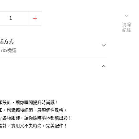
清除
紀錄
送方式
799免運
次付款
付款
領設計，讓你瞬間提升時尚感！
釦，增添獨特細節，展現個性風格。
配各種服飾，讓你隨時隨地都能出彩！
設計，實用又不失時尚，完美配件！