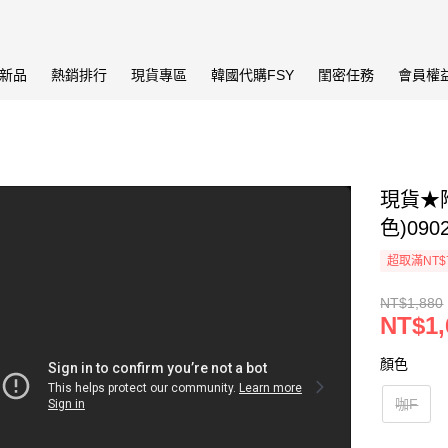
新品
熱銷排行
現貨專區
韓國代購FSY
閨密任務
會員權
現貨★
色)090
超取滿NT$
NT$1,880
NT$1,
顏色
咖F