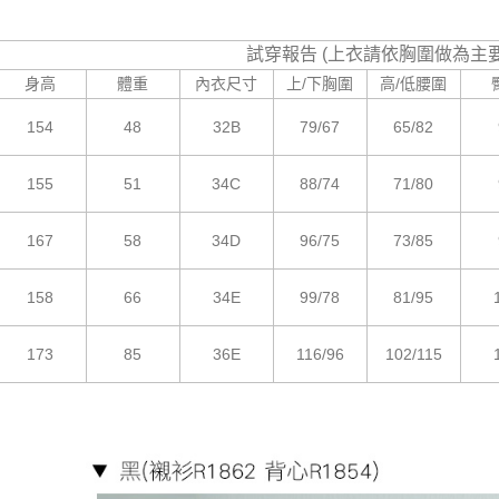
試穿報告 (上衣請依胸圍做為主
身高
體重
內衣尺寸
上/下胸圍
高/低腰圍
154
48
32B
79/67
65/82
155
51
34C
88/74
71/80
167
58
34D
96/75
73/85
158
66
34E
99/78
81/95
173
85
36E
116/96
102/115