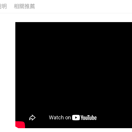
付款後7-1
付客戶支
說明
相關推薦
每筆NT$8
【注意事
宅配
１．透過由
交易，需
每筆NT$8
求債權轉
２．關於
海外宅配
https://aft
３．未成
「AFTE
任。
４．使用「
即時審查
結果請求
５．嚴禁
形，恩沛
動。