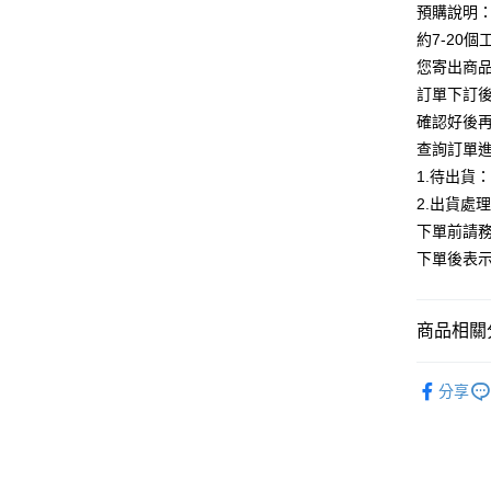
預購說明
Google Pa
約7-20
全支付
您寄出商
訂單下訂後
AFTEE先
確認好後
相關說明
查詢訂單
【關於「A
ATM付款
AFTEE
1.待出貨
便利好安
2.出貨處
１．簡單
下單前請務
２．便利
運送方式
３．安心
下單後表
全家付款
【「AFT
每筆NT$8
１．於結帳
商品相關分
付」結帳
付款後全
２．訂單
【外套】
３．收到繳
每筆NT$8
分享
／ATM／
ALL
※ 請注意
7-11付款
絡購買商品
【外套】
先享後付
每筆NT$8
※ 交易是
【現貨最
是否繳費成