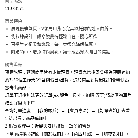
商品編號
超商取貨付款
11073171
LINE Pay
商品特色
Apple Pay
展現優雅氣質，V領馬甲背心完美襯托你的迷人曲線。
側拉鍊設計，讓穿脫變得輕鬆自在，隨心所欲。
街口支付
百褶半身裙柔和飄逸，每一步都充滿韻律感。
悠遊付
附贈領巾，增添時尚層次，讓你成為眾人矚目的焦點。
Google Pay
銷售重點
預購說明：預購商品皆有少量現貨，現貨完售後即會轉為預購追加
全支付
約7-20個工作天(不含例假日)出貨，追加商品到貨後我們會盡快為
AFTEE先享後付
您寄出商品。
相關說明
訂單下訂後無法更改訂單(ex:顏色、尺寸、加購 等等)請於購物車內
【關於「AFTEE先享後付」】
確認好後再下單
ATM付款
AFTEE先享後付是「在收到商品之後才付款」的支付方式。 讓您購物簡單
便利好安心！
查詢訂單進度：【我的帳戶】→【會員專區】→【訂單查詢】查看
１．簡單：不需註冊會員、不需綁卡、不需儲值。
1.待出貨：商品追加中
運送方式
２．便利：只要手機號碼，簡訊認證，即可結帳。
2.出貨處理中：近幾天安排出貨，請多加留意
３．安心：先確認商品／服務後，再付款。
全家付款取貨
下單前請務必詳閱【關於我們】or【商店介紹】→【購物說明】，
每筆NT$85，滿NT$799(含以上)免運費
【「AFTEE先享後付」結帳流程】