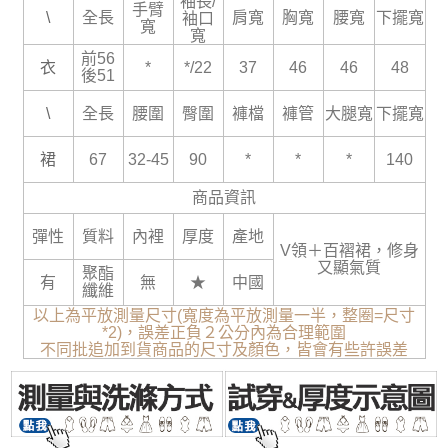
袖長/
手臂
\
全長
肩寬
胸寬
腰寬
下擺寬
袖口
寬
寬
前56
衣
*
*/22
37
46
46
48
後51
\
全長
腰圍
臀圍
褲檔
褲管
大腿寬
下擺寬
裙
67
32-45
90
*
*
*
140
商品資訊
彈性
質料
內裡
厚度
產地
V領＋百褶裙，修身
又顯氣質
聚酯
有
無
★
中國
纖維
以上為平放測量尺寸(寬度為平放測量一半，整圈=尺寸
*2)，誤差正負２公分內為合理範圍
不同批追加到貨商品的尺寸及顏色，皆會有些許誤差