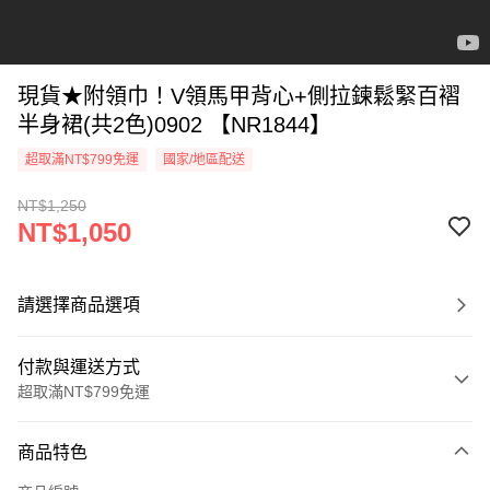
現貨★附領巾！V領馬甲背心+側拉鍊鬆緊百褶
半身裙(共2色)0902 【NR1844】
超取滿NT$799免運
國家/地區配送
NT$1,250
NT$1,050
請選擇商品選項
付款與運送方式
超取滿NT$799免運
付款方式
商品特色
信用卡一次付款