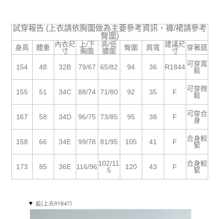
５．嚴禁一人註冊多個帳號或使用他人資訊註冊。若發現惡意使用之情形，
恩沛科技股份有限公司將有權停止該用戶之使用額度並採取法律行動。
試穿報告 (上衣請依胸圍做為主要參考資訊，褲/裙請參考
臀圍)
內衣尺
上/下
高/低
建議尺
身高
體重
臀圍
肩寬
穿著感
寸
胸圍
腰圍
寸
可穿寬
154
48
32B
79/67
65/82
94
36
R1844
鬆
可穿微
155
51
34C
88/74
71/80
92
35
F
鬆
可穿合
167
58
34D
96/75
73/85
95
38
F
身
合身較
158
66
34E
99/78
81/95
105
41
F
緊
102/11
合身較
173
85
36E
116/96
120
43
F
5
緊