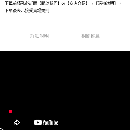
下單前請務必詳閱【關於我們】or【商店介紹】→【購物說明】，
１．於結帳方式選擇「AFTEE先享後付」後，將跳轉至「AFTEE先享後付」
付款後全家取貨
結帳頁面，進行簡訊認證並確認金額後，即可完成結帳。
下單後表示接受賣場規則
２．訂單成立數日內，您將收到繳費通知簡訊。
每筆NT$85，滿NT$799(含以上)免運費
３．收到繳費通知簡訊後14天內，點擊此簡訊中的連結，可透過四大超商／
ATM／網路銀行／等多元方式進行付款，方視為交易完成。
7-11付款取貨
※ 請注意：結帳手續完成當下不需立刻繳費，但若您需要取消訂單，請聯絡
每筆NT$85，滿NT$799(含以上)免運費
詳細說明
相關推薦
購買商品的店家。未經商家同意取消之訂單仍視為有效，需透過AFTEE先享
後付繳納相關費用。
付款後7-11取貨
※ 交易是否成功請以「AFTEE先享後付 」之結帳頁面顯示為準，若有關於
是否繳費成功／繳費後需取消欲退款等相關疑問，請聯繫「AFTEE先享後付
每筆NT$85，滿NT$799(含以上)免運費
客戶支援中心」
https://netprotections.freshdesk.com/support/home
宅配
【注意事項】
１．透過由恩沛科技股份有限公司提供之「AFTEE先享後付」服務完成之交
每筆NT$85，滿NT$799(含以上)免運費
易，需依本服務之必要範圍內提供個人資料，並將交易相關給付款項請求債
權轉讓予恩沛科技股份有限公司。
海外宅配
查看運費
２．關於個人資料處理事宜，請瀏覽以下網址：
https://aftee.tw/terms/#terms3
３．未成年的使用者請事先徵得法定代理人或監護人之同意方可使用
「AFTEE先享後付」，若未經同意申辦者引起之損失，本公司不負相關責
任。
４．使用「AFTEE先享後付」時，將依據個別帳號之用戶狀況，依本公司即
時審查核予不同之上限額度；若仍有額度不足之情形，本公司將視審查結果
請求用戶進行身份認證。