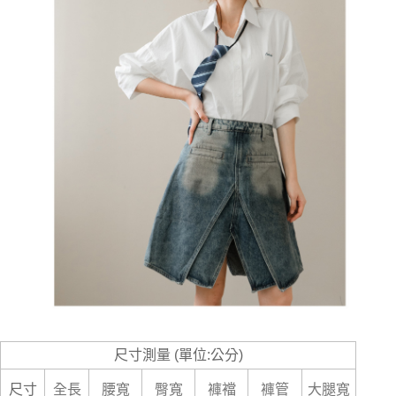
尺寸測量 (單位:公分)
尺寸
全長
腰寬
臀寬
褲襠
褲管
大腿寬