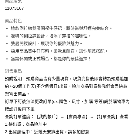
商品編號
超商取貨付款
11073167
LINE Pay
商品特色
Apple Pay
這款側拉鍊雙層開衩牛仔裙，將時尚與舒適完美結合。
獨特的側拉鍊設計，增添了穿搭的趣味性。
街口支付
雙層開衩設計，展現你的優雅與魅力。
悠遊付
採用高品質牛仔布料，柔軟且耐穿，讓你隨意搭配。
無論休閒或正式場合，都是你的最佳選擇！
Google Pay
銷售重點
全支付
預購說明：預購商品皆有少量現貨，現貨完售後即會轉為預購追加
AFTEE先享後付
約7-20個工作天(不含例假日)出貨，追加商品到貨後我們會盡快為
相關說明
您寄出商品。
【關於「AFTEE先享後付」】
訂單下訂後無法更改訂單(ex:顏色、尺寸、加購 等等)請於購物車內
ATM付款
AFTEE先享後付是「在收到商品之後才付款」的支付方式。 讓您購物簡單
便利好安心！
確認好後再下單
１．簡單：不需註冊會員、不需綁卡、不需儲值。
查詢訂單進度：【我的帳戶】→【會員專區】→【訂單查詢】查看
運送方式
２．便利：只要手機號碼，簡訊認證，即可結帳。
1.待出貨：商品追加中
３．安心：先確認商品／服務後，再付款。
全家付款取貨
2.出貨處理中：近幾天安排出貨，請多加留意
每筆NT$85，滿NT$799(含以上)免運費
【「AFTEE先享後付」結帳流程】