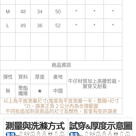
M
48
34
50
*
*
*
L
49
36
52
*
*
*
商品資訊
彈性
質料
厚度
產地
牛仔材質加上高腰剪裁，
實穿又耐看
聚酯
無
★
中國
纖維
以上為平放測量尺寸(寬度為平放測量一半，整圈=尺寸
*2)，誤差正負２公分內為合理範圍
不同批追加到貨商品的尺寸及顏色，皆會有些許誤差