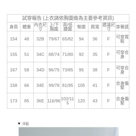
５．嚴禁一人註冊多個帳號或使用他人資訊註冊。若發現惡意使用之情形，
恩沛科技股份有限公司將有權停止該用戶之使用額度並採取法律行動。
試穿報告 (上衣請依胸圍做為主要參考資訊)
內衣尺
上/下
高/低
建議尺
身高
體重
臀圍
肩寬
穿著感
寸
胸圍
腰圍
寸
可穿寬
154
48
32B
79/67
65/82
94
36
F
鬆
可穿合
155
51
34C
88/74
71/80
92
35
F
身
可穿合
167
58
34D
96/75
73/85
95
38
F
身
合身偏
158
66
34E
99/78
81/95
105
41
F
緊
102/11
合身偏
173
85
36E
116/96
120
43
F
5
緊