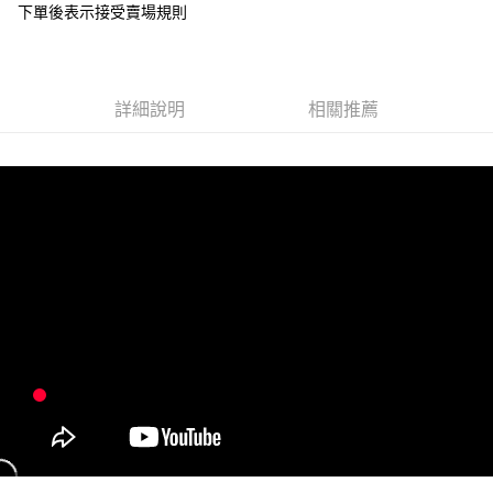
下單後表示接受賣場規則
１．於結帳方式選擇「AFTEE先享後付」後，將跳轉至「AFTEE先享後付」
付款後全家取貨
結帳頁面，進行簡訊認證並確認金額後，即可完成結帳。
２．訂單成立數日內，您將收到繳費通知簡訊。
每筆NT$85，滿NT$799(含以上)免運費
３．收到繳費通知簡訊後14天內，點擊此簡訊中的連結，可透過四大超商／
ATM／網路銀行／等多元方式進行付款，方視為交易完成。
7-11付款取貨
詳細說明
相關推薦
※ 請注意：結帳手續完成當下不需立刻繳費，但若您需要取消訂單，請聯絡
每筆NT$85，滿NT$799(含以上)免運費
購買商品的店家。未經商家同意取消之訂單仍視為有效，需透過AFTEE先享
後付繳納相關費用。
付款後7-11取貨
※ 交易是否成功請以「AFTEE先享後付 」之結帳頁面顯示為準，若有關於
是否繳費成功／繳費後需取消欲退款等相關疑問，請聯繫「AFTEE先享後付
每筆NT$85，滿NT$799(含以上)免運費
客戶支援中心」
https://netprotections.freshdesk.com/support/home
宅配
【注意事項】
１．透過由恩沛科技股份有限公司提供之「AFTEE先享後付」服務完成之交
每筆NT$85，滿NT$799(含以上)免運費
易，需依本服務之必要範圍內提供個人資料，並將交易相關給付款項請求債
權轉讓予恩沛科技股份有限公司。
海外宅配
查看運費
２．關於個人資料處理事宜，請瀏覽以下網址：
https://aftee.tw/terms/#terms3
３．未成年的使用者請事先徵得法定代理人或監護人之同意方可使用
「AFTEE先享後付」，若未經同意申辦者引起之損失，本公司不負相關責
任。
４．使用「AFTEE先享後付」時，將依據個別帳號之用戶狀況，依本公司即
時審查核予不同之上限額度；若仍有額度不足之情形，本公司將視審查結果
請求用戶進行身份認證。