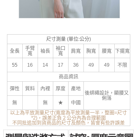
尺寸測量 (單位:公分)
手臂
袖口
全長
袖長
肩寬
胸寬
腰寬
下擺寬
寬
寬
55
16
14
17
36
49
49
不限
商品資訊
彈性
質料
內裡
厚度
產地
後綁繩設計，顯腰又
俐落
無
無
★
中國
以上為平放測量尺寸(寬度為平放測量一半，整圈=尺寸
*2)，誤差正負２公分內為合理範圍
不同批追加到貨商品的尺寸及顏色，皆會有些許誤差