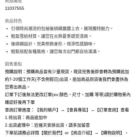
商品編號
超商取貨付款
11037555
LINE Pay
商品特色
Apple Pay
引領時尚潮流的包袖後綁繩露腰上衣，展現獨特魅力。
輕盈雪紡材質，讓您在炎熱夏季感受清爽。
街口支付
後綁繩設計，完美修飾身形，增添性感韻味。
悠遊付
輕鬆搭配各種風格，讓您每次出門都自信滿滿。
Google Pay
銷售重點
預購說明：預購商品皆有少量現貨，現貨完售後即會轉為預購追加
全支付
約7-20個工作天(不含例假日)出貨，追加商品到貨後我們會盡快為
AFTEE先享後付
您寄出商品。
相關說明
訂單下訂後無法更改訂單(ex:顏色、尺寸、加購 等等)請於購物車內
【關於「AFTEE先享後付」】
確認好後再下單
ATM付款
AFTEE先享後付是「在收到商品之後才付款」的支付方式。 讓您購物簡單
便利好安心！
查詢訂單進度：【我的帳戶】→【會員專區】→【訂單查詢】查看
１．簡單：不需註冊會員、不需綁卡、不需儲值。
1.待出貨：商品追加中
運送方式
２．便利：只要手機號碼，簡訊認證，即可結帳。
2.出貨處理中：近幾天安排出貨，請多加留意
３．安心：先確認商品／服務後，再付款。
全家付款取貨
下單前請務必詳閱【關於我們】or【商店介紹】→【購物說明】，
每筆NT$85，滿NT$799(含以上)免運費
【「AFTEE先享後付」結帳流程】