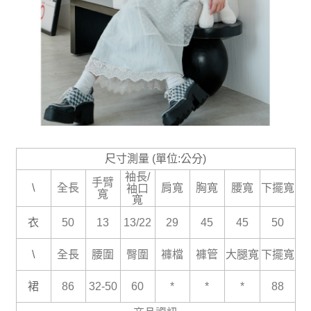
尺寸測量 (單位:公分)
袖長/
手臂
\
全長
肩寬
胸寬
腰寬
下擺寬
袖口
寬
寬
衣
50
13
13/22
29
45
45
50
\
全長
腰圍
臀圍
褲檔
褲管
大腿寬
下擺寬
裙
86
32-50
60
*
*
*
88