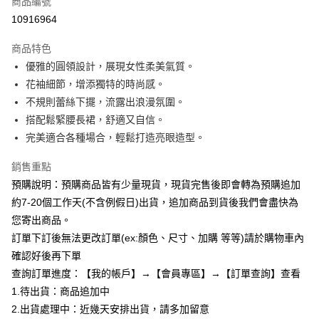
商品編號
超商取貨付款
10916964
LINE Pay
商品特色
Apple Pay
優雅的圓領設計，展現女性柔美氣質。
花袖細節，增添獨特的時尚感。
街口支付
不規則蕾絲下擺，流露出浪漫氛圍。
悠遊付
搭配鬆緊腰長裙，舒適又自信。
完美適合各種場合，輕鬆打造亮眼造型。
Google Pay
銷售重點
全支付
預購說明：預購商品皆有少量現貨，現貨完售後即會轉為預購追加
AFTEE先享後付
約7-20個工作天(不含例假日)出貨，追加商品到貨後我們會盡快為
相關說明
您寄出商品。
【關於「AFTEE先享後付」】
訂單下訂後無法更改訂單(ex:顏色、尺寸、加購 等等)請於購物車內
ATM付款
AFTEE先享後付是「在收到商品之後才付款」的支付方式。 讓您購物簡單
便利好安心！
確認好後再下單
１．簡單：不需註冊會員、不需綁卡、不需儲值。
查詢訂單進度：【我的帳戶】→【會員專區】→【訂單查詢】查看
運送方式
２．便利：只要手機號碼，簡訊認證，即可結帳。
1.待出貨：商品追加中
３．安心：先確認商品／服務後，再付款。
全家付款取貨
2.出貨處理中：近幾天安排出貨，請多加留意
每筆NT$85，滿NT$799(含以上)免運費
【「AFTEE先享後付」結帳流程】