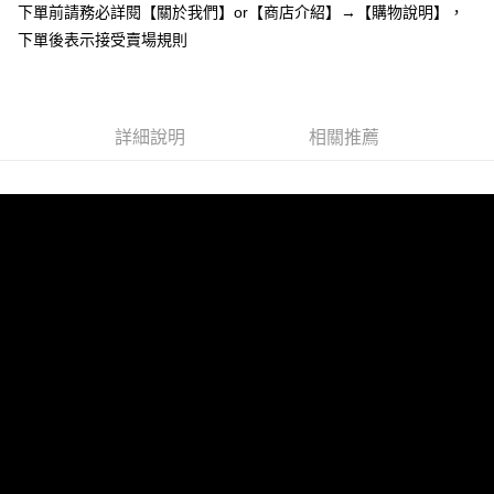
下單前請務必詳閱【關於我們】or【商店介紹】→【購物說明】，
１．於結帳方式選擇「AFTEE先享後付」後，將跳轉至「AFTEE先享後付」
付款後全家取貨
結帳頁面，進行簡訊認證並確認金額後，即可完成結帳。
下單後表示接受賣場規則
２．訂單成立數日內，您將收到繳費通知簡訊。
每筆NT$85，滿NT$799(含以上)免運費
３．收到繳費通知簡訊後14天內，點擊此簡訊中的連結，可透過四大超商／
ATM／網路銀行／等多元方式進行付款，方視為交易完成。
7-11付款取貨
※ 請注意：結帳手續完成當下不需立刻繳費，但若您需要取消訂單，請聯絡
每筆NT$85，滿NT$799(含以上)免運費
詳細說明
相關推薦
購買商品的店家。未經商家同意取消之訂單仍視為有效，需透過AFTEE先享
後付繳納相關費用。
付款後7-11取貨
※ 交易是否成功請以「AFTEE先享後付 」之結帳頁面顯示為準，若有關於
是否繳費成功／繳費後需取消欲退款等相關疑問，請聯繫「AFTEE先享後付
每筆NT$85，滿NT$799(含以上)免運費
客戶支援中心」
https://netprotections.freshdesk.com/support/home
宅配
【注意事項】
１．透過由恩沛科技股份有限公司提供之「AFTEE先享後付」服務完成之交
每筆NT$85，滿NT$799(含以上)免運費
易，需依本服務之必要範圍內提供個人資料，並將交易相關給付款項請求債
權轉讓予恩沛科技股份有限公司。
海外宅配
查看運費
２．關於個人資料處理事宜，請瀏覽以下網址：
https://aftee.tw/terms/#terms3
３．未成年的使用者請事先徵得法定代理人或監護人之同意方可使用
「AFTEE先享後付」，若未經同意申辦者引起之損失，本公司不負相關責
任。
４．使用「AFTEE先享後付」時，將依據個別帳號之用戶狀況，依本公司即
時審查核予不同之上限額度；若仍有額度不足之情形，本公司將視審查結果
請求用戶進行身份認證。