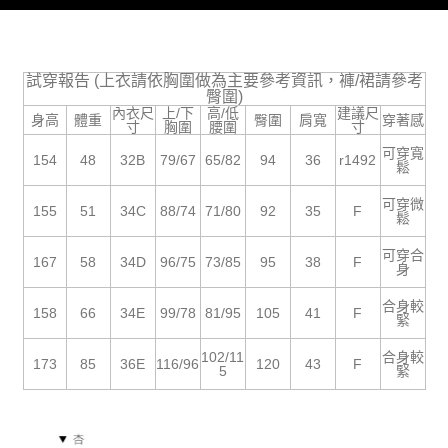
５．嚴禁一人註冊多個帳號或使用他人資訊註冊。若發現惡意使用之情形，
恩沛科技股份有限公司將有權停止該用戶之使用額度並採取法律行動。
試穿報告 (上衣請依胸圍做為主要參考資訊，褲/裙請參考
臀圍)
內衣尺
上/下
高/低
建議尺
身高
體重
臀圍
肩寬
穿著感
寸
胸圍
腰圍
寸
可穿寬
154
48
32B
79/67
65/82
94
36
r1492
鬆
可穿微
155
51
34C
88/74
71/80
92
35
F
鬆
可穿合
167
58
34D
96/75
73/85
95
38
F
身
合身較
158
66
34E
99/78
81/95
105
41
F
緊
102/11
合身較
173
85
36E
116/96
120
43
F
5
緊