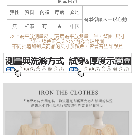
商品資訊
彈性
質料
內裡
厚度
產地
簡單卻讓人一眼心動
無
棉麻
有
★
中國
以上為平放測量尺寸(寬度為平放測量一半，整圈=尺寸
*2)，誤差正負２公分內為合理範圍
不同批追加到貨商品的尺寸及顏色，皆會有些許誤差