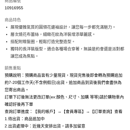
商品編號
超商取貨付款
10916955
LINE Pay
商品特色
Apple Pay
展現優雅氣質的圓領花邊袖設計，讓您每一步都充滿魅力。
層次燒花布蕾絲，細緻花紋為洋裝增添華麗感。
街口支付
搭配附贈髮圈，輕鬆打造完整造型。
悠遊付
獨特的長洋裝版型，適合各種場合穿著，無論是約會還是派對都
讓您成為焦點。
Google Pay
銷售重點
全支付
預購說明：預購商品皆有少量現貨，現貨完售後即會轉為預購追加
AFTEE先享後付
約7-20個工作天(不含例假日)出貨，追加商品到貨後我們會盡快為
相關說明
您寄出商品。
【關於「AFTEE先享後付」】
訂單下訂後無法更改訂單(ex:顏色、尺寸、加購 等等)請於購物車內
ATM付款
AFTEE先享後付是「在收到商品之後才付款」的支付方式。 讓您購物簡單
便利好安心！
確認好後再下單
１．簡單：不需註冊會員、不需綁卡、不需儲值。
查詢訂單進度：【我的帳戶】→【會員專區】→【訂單查詢】查看
運送方式
２．便利：只要手機號碼，簡訊認證，即可結帳。
1.待出貨：商品追加中
３．安心：先確認商品／服務後，再付款。
全家付款取貨
2.出貨處理中：近幾天安排出貨，請多加留意
每筆NT$85，滿NT$799(含以上)免運費
【「AFTEE先享後付」結帳流程】