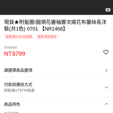
現貨★附髮圈!圓領花邊袖層次燒花布蕾絲長洋
裝(共1色) 0701 【NR1468】
超取滿NT$799免運
國家/地區配送
NT$999
NT$799
請選擇商品選項
付款與運送方式
超取滿NT$799免運
付款方式
商品特色
信用卡一次付款