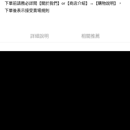
下單前請務必詳閱【關於我們】or【商店介紹】→【購物說明】，
１．於結帳方式選擇「AFTEE先享後付」後，將跳轉至「AFTEE先享後付」
付款後全家取貨
結帳頁面，進行簡訊認證並確認金額後，即可完成結帳。
下單後表示接受賣場規則
２．訂單成立數日內，您將收到繳費通知簡訊。
每筆NT$85，滿NT$799(含以上)免運費
３．收到繳費通知簡訊後14天內，點擊此簡訊中的連結，可透過四大超商／
ATM／網路銀行／等多元方式進行付款，方視為交易完成。
7-11付款取貨
※ 請注意：結帳手續完成當下不需立刻繳費，但若您需要取消訂單，請聯絡
每筆NT$85，滿NT$799(含以上)免運費
詳細說明
相關推薦
購買商品的店家。未經商家同意取消之訂單仍視為有效，需透過AFTEE先享
後付繳納相關費用。
付款後7-11取貨
※ 交易是否成功請以「AFTEE先享後付 」之結帳頁面顯示為準，若有關於
是否繳費成功／繳費後需取消欲退款等相關疑問，請聯繫「AFTEE先享後付
每筆NT$85，滿NT$799(含以上)免運費
客戶支援中心」
https://netprotections.freshdesk.com/support/home
宅配
【注意事項】
１．透過由恩沛科技股份有限公司提供之「AFTEE先享後付」服務完成之交
每筆NT$85，滿NT$799(含以上)免運費
易，需依本服務之必要範圍內提供個人資料，並將交易相關給付款項請求債
權轉讓予恩沛科技股份有限公司。
海外宅配
查看運費
２．關於個人資料處理事宜，請瀏覽以下網址：
https://aftee.tw/terms/#terms3
３．未成年的使用者請事先徵得法定代理人或監護人之同意方可使用
「AFTEE先享後付」，若未經同意申辦者引起之損失，本公司不負相關責
任。
４．使用「AFTEE先享後付」時，將依據個別帳號之用戶狀況，依本公司即
時審查核予不同之上限額度；若仍有額度不足之情形，本公司將視審查結果
請求用戶進行身份認證。