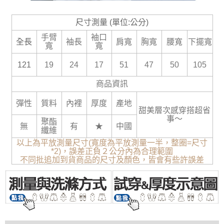
尺寸測量 (單位:公分)
手臂
袖口
全長
袖長
肩寬
胸寬
腰寬
下擺寬
寬
寬
121
19
24
17
51
47
50
105
商品資訊
彈性
質料
內裡
厚度
產地
甜美層次感穿搭超省
事～
聚酯
無
有
★
中國
纖維
以上為平放測量尺寸(寬度為平放測量一半，整圈=尺寸
*2)，誤差正負２公分內為合理範圍
不同批追加到貨商品的尺寸及顏色，皆會有些許誤差