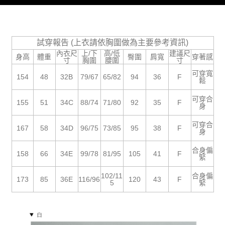
５．嚴禁一人註冊多個帳號或使用他人資訊註冊。若發現惡意使用之情形，
恩沛科技股份有限公司將有權停止該用戶之使用額度並採取法律行動。
試穿報告 (上衣請依胸圍做為主要參考資訊)
內衣尺
上/下
高/低
建議尺
身高
體重
臀圍
肩寬
穿著感
寸
胸圍
腰圍
寸
可穿寬
154
48
32B
79/67
65/82
94
36
F
鬆
可穿合
155
51
34C
88/74
71/80
92
35
F
身
可穿合
167
58
34D
96/75
73/85
95
38
F
身
合身偏
158
66
34E
99/78
81/95
105
41
F
緊
102/11
合身偏
173
85
36E
116/96
120
43
F
5
緊