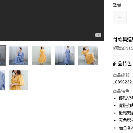
數量
付款與運
超取滿NT$
付款方式
商品特色
信用卡一
商品編號
10896232
超商取貨
商品特色
LINE Pay
優雅V
寬版剪
Apple Pay
後鬆緊
街口支付
素色選
適合各
悠遊付