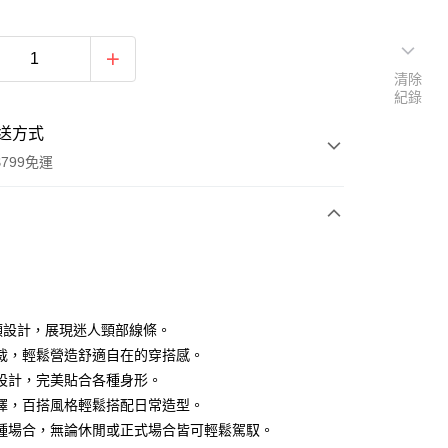
清除
紀錄
送方式
799免運
次付款
付款
領設計，展現迷人頸部線條。
裁，輕鬆營造舒適自在的穿搭感。
設計，完美貼合各種身形。
擇，百搭風格輕鬆搭配日常造型。
種場合，無論休閒或正式場合皆可輕鬆駕馭。