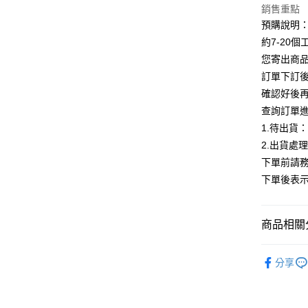
銷售重點
Google Pa
預購說明
全支付
約7-20
您寄出商
AFTEE先
訂單下訂後
相關說明
確認好後
【關於「A
ATM付款
AFTEE
查詢訂單
便利好安
1.待出貨
１．簡單
2.出貨處
２．便利
運送方式
３．安心
下單前請務
全家付款
下單後表
【「AFT
每筆NT$8
１．於結帳
付」結帳
付款後全
２．訂單
商品相關分
３．收到繳
每筆NT$8
／ATM／
【洋裝】
※ 請注意
分享
7-11付款
絡購買商品
ALL
先享後付
每筆NT$8
※ 交易是
【主題企
是否繳費成