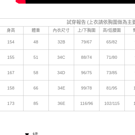
試穿報告 (上衣請依胸圍做為主
身高
體重
內衣尺寸
上/下胸圍
高/低腰圍
154
48
32B
79/67
65/82
155
51
34C
88/74
71/80
167
58
34D
96/75
73/85
158
66
34E
99/78
81/95
173
85
36E
116/96
102/115