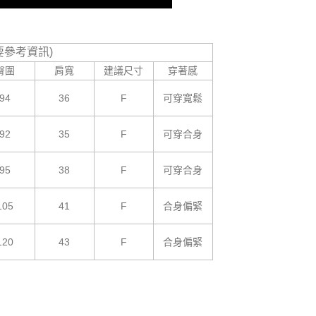
要參考資訊)
臀圍
肩寬
建議尺寸
穿著感
94
36
F
可穿寬鬆
92
35
F
可穿合身
95
38
F
可穿合身
105
41
F
合身偏緊
120
43
F
合身偏緊