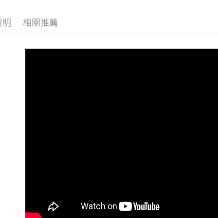
付款後7-1
【現貨最
付客戶支
每筆NT$8
說明
相關推薦
【注意事
宅配
１．透過由
交易，需
每筆NT$8
求債權轉
２．關於
海外宅配
https://aft
３．未成
「AFTE
任。
４．使用「
即時審查
結果請求
５．嚴禁
形，恩沛
動。