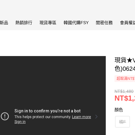
新品
熱銷排行
現貨專區
韓國代購FSY
閨密任務
會員權
現貨★
色)062
超取滿NT$
NT$1,480
NT$1,
顏色
橘F