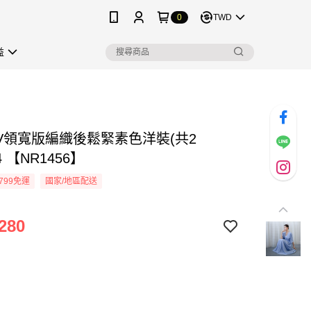
0
TWD
益
V領寬版編織後鬆緊素色洋裝(共2
4 【NR1456】
799免運
國家/地區配送
280