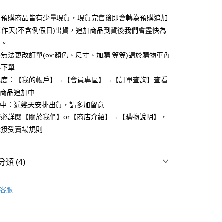
y
：預購商品皆有少量現貨，現貨完售後即會轉為預購追加
個工作天(不含例假日)出貨，追加商品到貨後我們會盡快為
品。
享後付
無法更改訂單(ex:顏色、尺寸、加購 等等)請於購物車內
再下單
FTEE先享後付」】
先享後付是「在收到商品之後才付款」的支付方式。 讓您購物簡單
進度：【我的帳戶】→【會員專區】→【訂單查詢】查看
心！
：商品追加中
：不需註冊會員、不需綁卡、不需儲值。
理中：近幾天安排出貨，請多加留意
：只要手機號碼，簡訊認證，即可結帳。
：先確認商品／服務後，再付款。
必詳閱【關於我們】or【商店介紹】→【購物說明】，
取貨
示接受賣場規則
EE先享後付」結帳流程】
5，滿NT$799(含以上)免運費
方式選擇「AFTEE先享後付」後，將跳轉至「AFTEE先享後
頁面，進行簡訊認證並確認金額後，即可完成結帳。
家取貨
成立數日內，您將收到繳費通知簡訊。
類 (4)
費通知簡訊後14天內，點擊此簡訊中的連結，可透過四大超商
5，滿NT$799(含以上)免運費
網路銀行／等多元方式進行付款，方視為交易完成。
長洋裝
：結帳手續完成當下不需立刻繳費，但若您需要取消訂單，請聯
客服
取貨
的店家。未經商家同意取消之訂單仍視為有效，需透過AFTEE
繳納相關費用。
5，滿NT$799(含以上)免運費
否成功請以「AFTEE先享後付 」之結帳頁面顯示為準，若有關於
劃】
度假出遊穿搭
功／繳費後需取消欲退款等相關疑問，請聯繫「AFTEE先享後