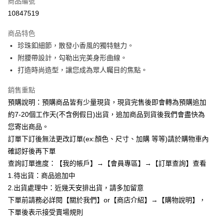
商品編號
超商取貨付款
10847519
LINE Pay
商品特色
Apple Pay
珍珠釦細節，散發小香風的獨特魅力。
附腰帶設計，勾勒出完美身形曲線。
街口支付
打造時尚造型，讓您成為眾人矚目的焦點。
悠遊付
銷售重點
Google Pay
預購說明：預購商品皆有少量現貨，現貨完售後即會轉為預購追加
約7-20個工作天(不含例假日)出貨，追加商品到貨後我們會盡快為
全支付
您寄出商品。
AFTEE先享後付
訂單下訂後無法更改訂單(ex:顏色、尺寸、加購 等等)請於購物車內
相關說明
確認好後再下單
【關於「AFTEE先享後付」】
查詢訂單進度：【我的帳戶】→【會員專區】→【訂單查詢】查看
ATM付款
AFTEE先享後付是「在收到商品之後才付款」的支付方式。 讓您購物簡單
便利好安心！
1.待出貨：商品追加中
１．簡單：不需註冊會員、不需綁卡、不需儲值。
2.出貨處理中：近幾天安排出貨，請多加留意
運送方式
２．便利：只要手機號碼，簡訊認證，即可結帳。
下單前請務必詳閱【關於我們】or【商店介紹】→【購物說明】，
３．安心：先確認商品／服務後，再付款。
全家付款取貨
下單後表示接受賣場規則
每筆NT$85，滿NT$799(含以上)免運費
【「AFTEE先享後付」結帳流程】