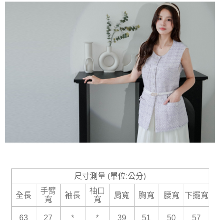
尺寸測量 (單位:公分)
手臂
袖口
全長
袖長
肩寬
胸寬
腰寬
下擺寬
寬
寬
63
27
*
*
39
51
50
57