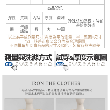
商品資訊
彈性
質料
內裡
厚度
產地
珍珠鈕釦點綴，時髦
得恰到好處
聚酯
無
有
★
中國
纖維
以上為平放測量尺寸(寬度為平放測量一半，整圈=尺寸
*2)，誤差正負２公分內為合理範圍
不同批追加到貨商品的尺寸及顏色，皆會有些許誤差