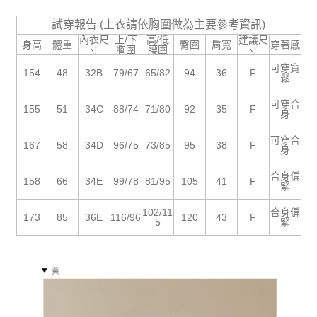
５．嚴禁一人註冊多個帳號或使用他人資訊註冊。若發現惡意使用之情形，
恩沛科技股份有限公司將有權停止該用戶之使用額度並採取法律行動。
試穿報告 (上衣請依胸圍做為主要參考資訊)
內衣尺
上/下
高/低
建議尺
身高
體重
臀圍
肩寬
穿著感
寸
胸圍
腰圍
寸
可穿寬
154
48
32B
79/67
65/82
94
36
F
鬆
可穿合
155
51
34C
88/74
71/80
92
35
F
身
可穿合
167
58
34D
96/75
73/85
95
38
F
身
合身偏
158
66
34E
99/78
81/95
105
41
F
緊
102/11
合身偏
173
85
36E
116/96
120
43
F
5
緊