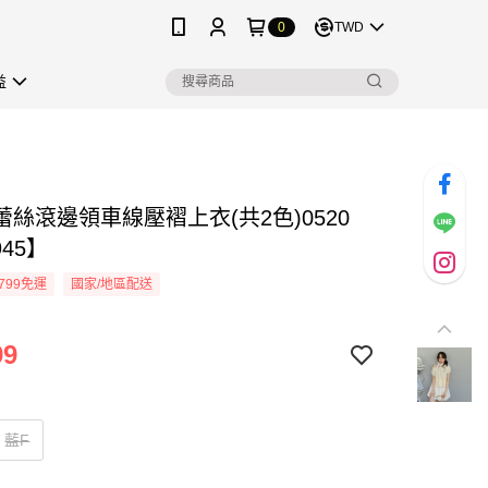
0
TWD
益
蕾絲滾邊領車線壓褶上衣(共2色)0520
945】
799免運
國家/地區配送
99
藍F