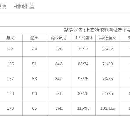
付款後7-1
付客戶支
說明
相關推薦
每筆NT$8
【注意事
宅配
１．透過由
交易，需
每筆NT$8
試穿報告 (上衣請依胸圍做為主
求債權轉
２．關於
身高
體重
內衣尺寸
上/下胸圍
高/低腰圍
海外宅配
https://aft
３．未成
154
48
32B
79/67
65/82
「AFTE
任。
４．使用「
155
51
34C
88/74
71/80
即時審查
結果請求
５．嚴禁
167
58
34D
96/75
73/85
形，恩沛
動。
158
66
34E
99/78
81/95
173
85
36E
116/96
102/115