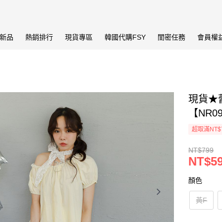
新品
熱銷排行
現貨專區
韓國代購FSY
閨密任務
會員權
現貨★
【NR0
超取滿NT$
NT$799
NT$5
顏色
黃F