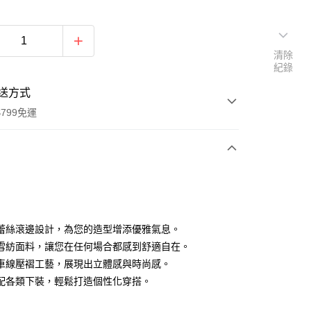
清除
紀錄
送方式
799免運
次付款
付款
蕾絲滾邊設計，為您的造型增添優雅氣息。
雪紡面料，讓您在任何場合都感到舒適自在。
車線壓褶工藝，展現出立體感與時尚感。
配各類下裝，輕鬆打造個性化穿搭。