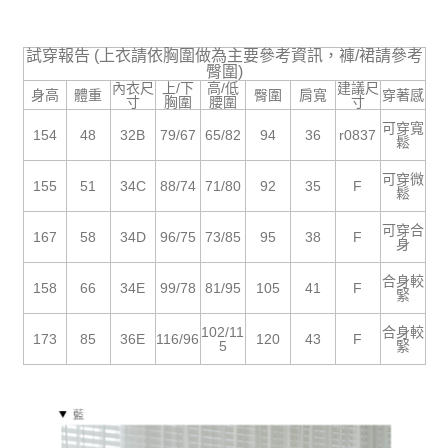
５．嚴禁一人註冊多個帳號或使用他人資訊註冊。若發現惡意使用之情形，
恩沛科技股份有限公司將有權停止該用戶之使用額度並採取法律行動。
試穿報告 (上衣請依胸圍做為主要參考資訊，褲/裙請參考
臀圍)
內衣尺
上/下
高/低
建議尺
身高
體重
臀圍
肩寬
穿著感
寸
胸圍
腰圍
寸
可穿寬
154
48
32B
79/67
65/82
94
36
r0837
鬆
可穿微
155
51
34C
88/74
71/80
92
35
F
鬆
可穿合
167
58
34D
96/75
73/85
95
38
F
身
合身較
158
66
34E
99/78
81/95
105
41
F
緊
102/11
合身較
173
85
36E
116/96
120
43
F
5
緊