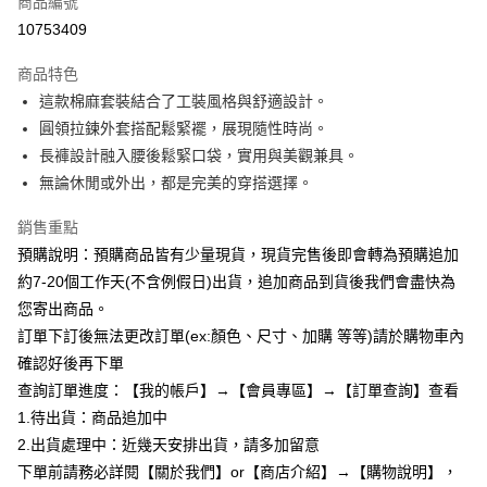
商品編號
超商取貨付款
10753409
LINE Pay
商品特色
Apple Pay
這款棉麻套裝結合了工裝風格與舒適設計。
圓領拉鍊外套搭配鬆緊襬，展現隨性時尚。
街口支付
長褲設計融入腰後鬆緊口袋，實用與美觀兼具。
悠遊付
無論休閒或外出，都是完美的穿搭選擇。
Google Pay
銷售重點
預購說明：預購商品皆有少量現貨，現貨完售後即會轉為預購追加
全支付
約7-20個工作天(不含例假日)出貨，追加商品到貨後我們會盡快為
AFTEE先享後付
您寄出商品。
相關說明
訂單下訂後無法更改訂單(ex:顏色、尺寸、加購 等等)請於購物車內
【關於「AFTEE先享後付」】
確認好後再下單
ATM付款
AFTEE先享後付是「在收到商品之後才付款」的支付方式。 讓您購物簡單
便利好安心！
查詢訂單進度：【我的帳戶】→【會員專區】→【訂單查詢】查看
１．簡單：不需註冊會員、不需綁卡、不需儲值。
1.待出貨：商品追加中
運送方式
２．便利：只要手機號碼，簡訊認證，即可結帳。
2.出貨處理中：近幾天安排出貨，請多加留意
３．安心：先確認商品／服務後，再付款。
全家付款取貨
下單前請務必詳閱【關於我們】or【商店介紹】→【購物說明】，
每筆NT$85，滿NT$799(含以上)免運費
【「AFTEE先享後付」結帳流程】