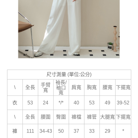
尺寸測量 (單位:公分)
袖長/
手臂
\
全長
肩寬
胸寬
腰寬
下擺寬
袖口
寬
寬
衣
53
24
*/*
40
53
49
39-52
\
全長
腰圍
臀圍
褲檔
褲管
大腿寬
下擺寬
褲
111
34-43
50
37
33
29
*