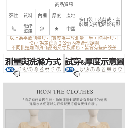
商品資訊
彈性
質料
內裡
厚度
產地
多口袋工裝剪裁，套
裝層次搭配輕鬆有型
聚酯
無
無
★
中國
纖維
以上為平放測量尺寸(寬度為平放測量一半，整圈=尺寸
*2)，誤差正負２公分內為合理範圍
不同批追加到貨商品的尺寸及顏色，皆會有些許誤差