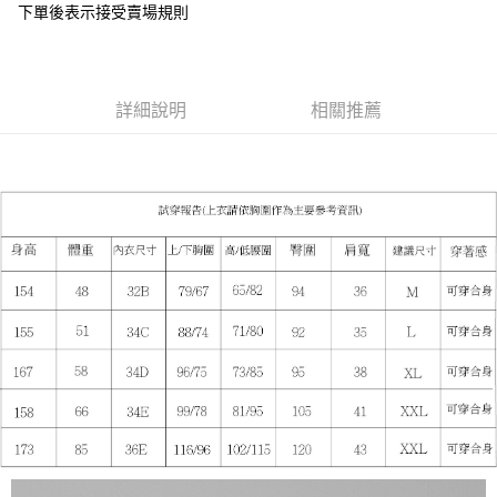
下單後表示接受賣場規則
１．於結帳方式選擇「AFTEE先享後付」後，將跳轉至「AFTEE先享後付」
付款後全家取貨
結帳頁面，進行簡訊認證並確認金額後，即可完成結帳。
２．訂單成立數日內，您將收到繳費通知簡訊。
每筆NT$85，滿NT$799(含以上)免運費
３．收到繳費通知簡訊後14天內，點擊此簡訊中的連結，可透過四大超商／
ATM／網路銀行／等多元方式進行付款，方視為交易完成。
7-11付款取貨
詳細說明
相關推薦
※ 請注意：結帳手續完成當下不需立刻繳費，但若您需要取消訂單，請聯絡
每筆NT$85，滿NT$799(含以上)免運費
購買商品的店家。未經商家同意取消之訂單仍視為有效，需透過AFTEE先享
後付繳納相關費用。
付款後7-11取貨
※ 交易是否成功請以「AFTEE先享後付 」之結帳頁面顯示為準，若有關於
是否繳費成功／繳費後需取消欲退款等相關疑問，請聯繫「AFTEE先享後付
每筆NT$85，滿NT$799(含以上)免運費
客戶支援中心」
https://netprotections.freshdesk.com/support/home
宅配
【注意事項】
１．透過由恩沛科技股份有限公司提供之「AFTEE先享後付」服務完成之交
每筆NT$85，滿NT$799(含以上)免運費
易，需依本服務之必要範圍內提供個人資料，並將交易相關給付款項請求債
權轉讓予恩沛科技股份有限公司。
海外宅配
查看運費
２．關於個人資料處理事宜，請瀏覽以下網址：
https://aftee.tw/terms/#terms3
３．未成年的使用者請事先徵得法定代理人或監護人之同意方可使用
「AFTEE先享後付」，若未經同意申辦者引起之損失，本公司不負相關責
任。
４．使用「AFTEE先享後付」時，將依據個別帳號之用戶狀況，依本公司即
時審查核予不同之上限額度；若仍有額度不足之情形，本公司將視審查結果
請求用戶進行身份認證。