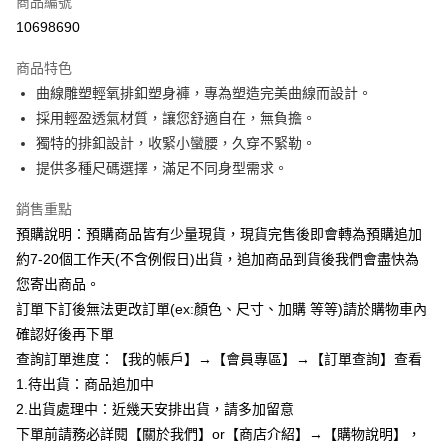
商品編號
超商取貨付款
10698690
LINE Pay
商品特色
Apple Pay
曲線雕塑輕氧排釦塑身褲，專為塑造完美曲線而設計。
採用輕盈透氣材質，讓您舒適自在，無負擔。
街口支付
獨特的排釦設計，收緊小蠻腰，久穿不緊勒。
悠遊付
提供多種尺碼選擇，滿足不同身型需求。
Google Pay
銷售重點
預購說明：預購商品皆有少量現貨，現貨完售後即會轉為預購追加
全支付
約7-20個工作天(不含例假日)出貨，追加商品到貨後我們會盡快為
AFTEE先享後付
您寄出商品。
相關說明
訂單下訂後無法更改訂單(ex:顏色、尺寸、加購 等等)請於購物車內
【關於「AFTEE先享後付」】
確認好後再下單
ATM付款
AFTEE先享後付是「在收到商品之後才付款」的支付方式。 讓您購物簡單
便利好安心！
查詢訂單進度：【我的帳戶】→【會員專區】→【訂單查詢】查看
１．簡單：不需註冊會員、不需綁卡、不需儲值。
1.待出貨：商品追加中
運送方式
２．便利：只要手機號碼，簡訊認證，即可結帳。
2.出貨處理中：近幾天安排出貨，請多加留意
３．安心：先確認商品／服務後，再付款。
全家付款取貨
下單前請務必詳閱【關於我們】or【商店介紹】→【購物說明】，
每筆NT$85，滿NT$799(含以上)免運費
【「AFTEE先享後付」結帳流程】