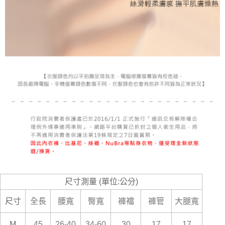
尺寸測量 (單位:公分)
尺寸
全長
腰寬
臀寬
褲襠
褲管
大腿寬
M
45
26-40
34-60
30
17
17