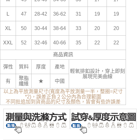
L
47
28-42
36-62
31
19
19
XL
50
30-44
38-64
33
20
20
XXL
52
32-46
40-66
35
22
22
商品資訊
彈性
質料
厚度
產地
輕氧排釦設計，穿上即刻
展現完美曲線
聚脂
有
★
中國
纖維
以上為平放測量尺寸(寬度為平放測量一半，整圈=尺寸
*2)，誤差正負２公分內為合理範圍
不同批追加到貨商品的尺寸及顏色，皆會有些許誤差