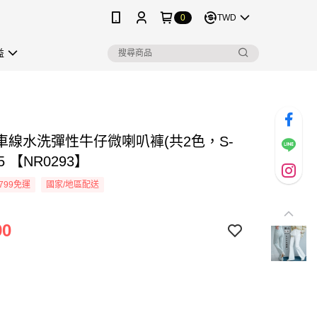
0
TWD
益
車線水洗彈性牛仔微喇叭褲(共2色，S-
25 【NR0293】
799免運
國家/地區配送
90