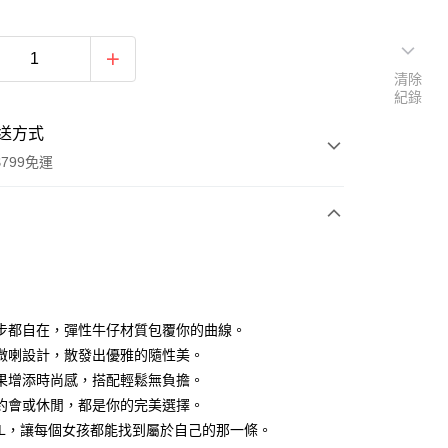
清除
紀錄
送方式
799免運
次付款
付款
步都自在，彈性牛仔材質包覆你的曲線。
微喇設計，散發出優雅的隨性美。
果增添時尚感，搭配輕鬆無負擔。
約會或休閒，都是你的完美選擇。
XL，讓每個女孩都能找到屬於自己的那一條。