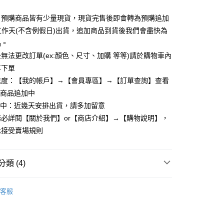
y
：預購商品皆有少量現貨，現貨完售後即會轉為預購追加
個工作天(不含例假日)出貨，追加商品到貨後我們會盡快為
品。
享後付
無法更改訂單(ex:顏色、尺寸、加購 等等)請於購物車內
再下單
FTEE先享後付」】
先享後付是「在收到商品之後才付款」的支付方式。 讓您購物簡單
進度：【我的帳戶】→【會員專區】→【訂單查詢】查看
心！
：商品追加中
：不需註冊會員、不需綁卡、不需儲值。
理中：近幾天安排出貨，請多加留意
：只要手機號碼，簡訊認證，即可結帳。
：先確認商品／服務後，再付款。
必詳閱【關於我們】or【商店介紹】→【購物說明】，
取貨
示接受賣場規則
EE先享後付」結帳流程】
5，滿NT$799(含以上)免運費
方式選擇「AFTEE先享後付」後，將跳轉至「AFTEE先享後
頁面，進行簡訊認證並確認金額後，即可完成結帳。
家取貨
成立數日內，您將收到繳費通知簡訊。
類 (4)
費通知簡訊後14天內，點擊此簡訊中的連結，可透過四大超商
5，滿NT$799(含以上)免運費
網路銀行／等多元方式進行付款，方視為交易完成。
長褲/內搭褲
：結帳手續完成當下不需立刻繳費，但若您需要取消訂單，請聯
客服
取貨
的店家。未經商家同意取消之訂單仍視為有效，需透過AFTEE
繳納相關費用。
5，滿NT$799(含以上)免運費
否成功請以「AFTEE先享後付 」之結帳頁面顯示為準，若有關於
商品專區】
多尺碼。褲類
功／繳費後需取消欲退款等相關疑問，請聯繫「AFTEE先享後