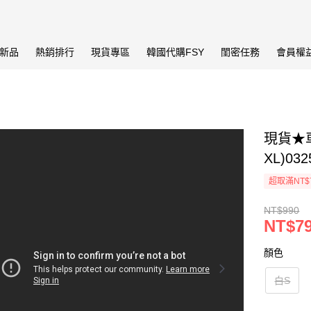
新品
熱銷排行
現貨專區
韓國代購FSY
閨密任務
會員權
現貨★
XL)03
超取滿NT$
NT$990
NT$7
顏色
白S