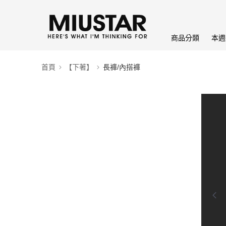
商品分類
本週
首頁
【下著】
長褲/內搭褲