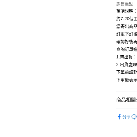
銷售重點
Google Pa
預購說明
全支付
約7-20
您寄出商
AFTEE先
訂單下訂後
相關說明
確認好後
【關於「A
ATM付款
AFTEE
查詢訂單
便利好安
1.待出貨
１．簡單
2.出貨處
２．便利
運送方式
３．安心
下單前請務
全家付款
下單後表
【「AFT
每筆NT$8
１．於結帳
付」結帳
付款後全
２．訂單
商品相關分
３．收到繳
每筆NT$8
／ATM／
【下著】
※ 請注意
分享
7-11付款
絡購買商品
ALL
先享後付
每筆NT$8
※ 交易是
【多尺碼
是否繳費成