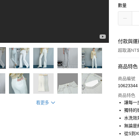
數量
付款與運
超取滿NT$
付款方式
商品特色
信用卡一
商品編號
10623344
超商取貨
商品特色
LINE Pay
讓每一
看更多
獨特的
Apple Pay
水洗效
街口支付
無論是
從S到
悠遊付