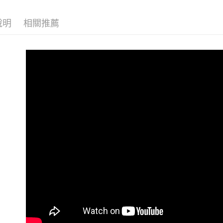
付款後7-1
【現貨最
付客戶支
每筆NT$8
說明
相關推薦
【注意事
宅配
１．透過由
交易，需
每筆NT$8
求債權轉
２．關於
海外宅配
https://aft
３．未成
「AFTE
任。
４．使用「
即時審查
結果請求
５．嚴禁
形，恩沛
動。