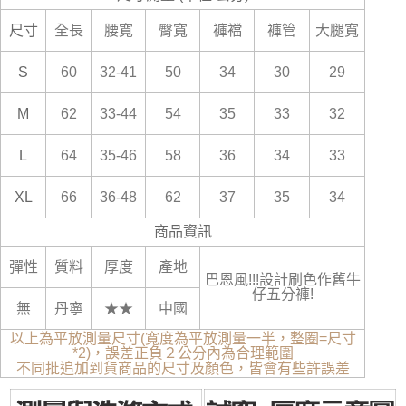
尺寸
全長
腰寬
臀寬
褲襠
褲管
大腿寬
S
60
32-41
50
34
30
29
M
62
33-44
54
35
33
32
L
64
35-46
58
36
34
33
XL
66
36-48
62
37
35
34
商品資訊
彈性
質料
厚度
產地
巴恩風!!!設計刷色作舊牛
仔五分褲!
無
丹寧
★★
中國
以上為平放測量尺寸(寬度為平放測量一半，整圈=尺寸
*2)，誤差正負２公分內為合理範圍
不同批追加到貨商品的尺寸及顏色，皆會有些許誤差