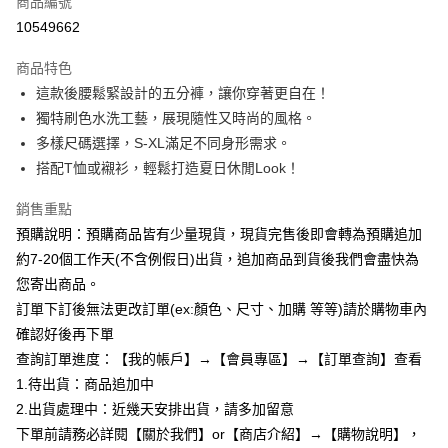
商品編號
超商取貨付款
10549662
LINE Pay
商品特色
Apple Pay
這款後腰鬆緊設計的五分褲，讓你穿著更自在！
獨特刷色水洗工藝，展現隨性又時尚的風格。
街口支付
多樣尺碼選擇，S-XL滿足不同身形需求。
悠遊付
搭配T恤或襯衫，輕鬆打造夏日休閒Look！
Google Pay
銷售重點
預購說明：預購商品皆有少量現貨，現貨完售後即會轉為預購追加
全支付
約7-20個工作天(不含例假日)出貨，追加商品到貨後我們會盡快為
AFTEE先享後付
您寄出商品。
相關說明
訂單下訂後無法更改訂單(ex:顏色、尺寸、加購 等等)請於購物車內
【關於「AFTEE先享後付」】
確認好後再下單
ATM付款
AFTEE先享後付是「在收到商品之後才付款」的支付方式。 讓您購物簡單
便利好安心！
查詢訂單進度：【我的帳戶】→【會員專區】→【訂單查詢】查看
１．簡單：不需註冊會員、不需綁卡、不需儲值。
1.待出貨：商品追加中
運送方式
２．便利：只要手機號碼，簡訊認證，即可結帳。
2.出貨處理中：近幾天安排出貨，請多加留意
３．安心：先確認商品／服務後，再付款。
全家付款取貨
下單前請務必詳閱【關於我們】or【商店介紹】→【購物說明】，
每筆NT$85，滿NT$799(含以上)免運費
【「AFTEE先享後付」結帳流程】