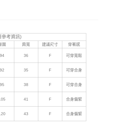
1取貨
劃】
OL職場俐落穿搭
援中心」
https://netprotections.freshdesk.com/support/home
5，滿NT$799(含以上)免運費
劃】
-格雷灰
項】
恩沛科技股份有限公司提供之「AFTEE先享後付」服務完成之
後數量】
秋冬款-外套
依本服務之必要範圍內提供個人資料，並將交易相關給付款項請
5，滿NT$799(含以上)免運費
讓予恩沛科技股份有限公司。
個人資料處理事宜，請瀏覽以下網址：
要參考資訊)
查看運費
ee.tw/terms/#terms3
臀圍
肩寬
建議尺寸
穿著感
年的使用者請事先徵得法定代理人或監護人之同意方可使用
E先享後付」，若未經同意申辦者引起之損失，本公司不負相關責
94
36
F
可穿寬鬆
AFTEE先享後付」時，將依據個別帳號之用戶狀況，依本公司
核予不同之上限額度；若仍有額度不足之情形，本公司將視審查
92
35
F
可穿合身
用戶進行身份認證。
一人註冊多個帳號或使用他人資訊註冊。若發現惡意使用之情
科技股份有限公司將有權停止該用戶之使用額度並採取法律行
95
38
F
可穿合身
105
41
F
合身偏緊
120
43
F
合身偏緊