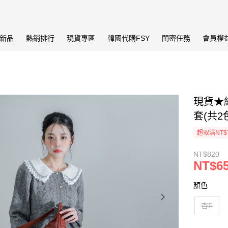
新品
熱銷排行
現貨專區
韓國代購FSY
閨密任務
會員權
現貨★
套(共2色
超取滿NT$
NT$820
NT$6
顏色
杏F