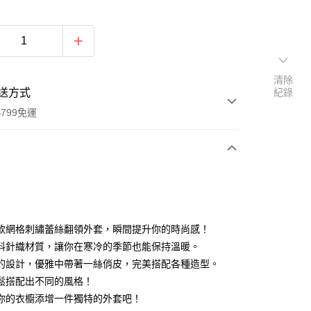
清除
送方式
紀錄
799免運
次付款
付款
款網格刺繡蕾絲翻領外套，瞬間提升你的時尚感！
料針織材質，讓你在寒冷的季節也能保持溫暖。
的設計，優雅中帶著一絲俏皮，完美搭配各種造型。
鬆搭配出不同的風格！
你的衣櫥添增一件獨特的外套吧！