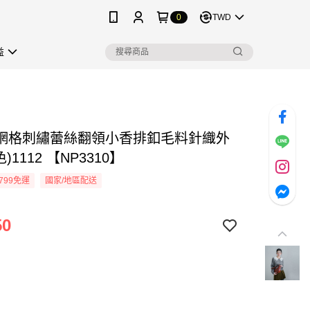
0
TWD
益
網格刺繡蕾絲翻領小香排釦毛料針織外
)1112 【NP3310】
799免運
國家/地區配送
50