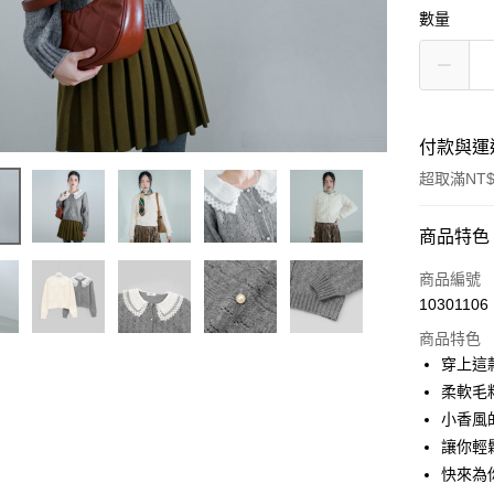
數量
付款與運
超取滿NT$
付款方式
商品特色
信用卡一
商品編號
10301106
超商取貨
商品特色
LINE Pay
穿上這
柔軟毛
Apple Pay
小香風
街口支付
讓你輕
快來為
悠遊付