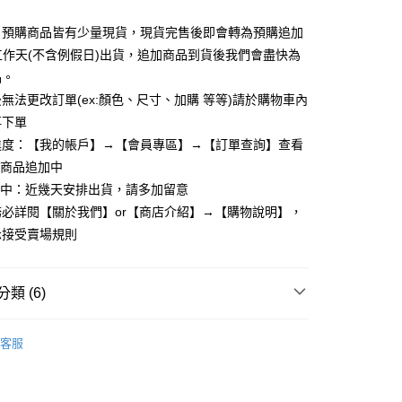
y
：預購商品皆有少量現貨，現貨完售後即會轉為預購追加
個工作天(不含例假日)出貨，追加商品到貨後我們會盡快為
品。
享後付
無法更改訂單(ex:顏色、尺寸、加購 等等)請於購物車內
再下單
FTEE先享後付」】
先享後付是「在收到商品之後才付款」的支付方式。 讓您購物簡單
進度：【我的帳戶】→【會員專區】→【訂單查詢】查看
心！
：商品追加中
：不需註冊會員、不需綁卡、不需儲值。
理中：近幾天安排出貨，請多加留意
：只要手機號碼，簡訊認證，即可結帳。
：先確認商品／服務後，再付款。
必詳閱【關於我們】or【商店介紹】→【購物說明】，
取貨
示接受賣場規則
EE先享後付」結帳流程】
5，滿NT$799(含以上)免運費
方式選擇「AFTEE先享後付」後，將跳轉至「AFTEE先享後
頁面，進行簡訊認證並確認金額後，即可完成結帳。
家取貨
成立數日內，您將收到繳費通知簡訊。
類 (6)
費通知簡訊後14天內，點擊此簡訊中的連結，可透過四大超商
5，滿NT$799(含以上)免運費
網路銀行／等多元方式進行付款，方視為交易完成。
全部外套
：結帳手續完成當下不需立刻繳費，但若您需要取消訂單，請聯
客服
取貨
的店家。未經商家同意取消之訂單仍視為有效，需透過AFTEE
針織外套
繳納相關費用。
5，滿NT$799(含以上)免運費
否成功請以「AFTEE先享後付 」之結帳頁面顯示為準，若有關於
功／繳費後需取消欲退款等相關疑問，請聯繫「AFTEE先享後