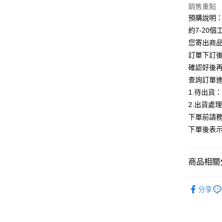
銷售重點
Google Pa
預購說明
全支付
約7-20
您寄出商
AFTEE先
訂單下訂後
相關說明
確認好後
【關於「A
ATM付款
AFTEE
查詢訂單
便利好安
1.待出貨
１．簡單
2.出貨處
２．便利
運送方式
３．安心
下單前請務
全家付款
下單後表
【「AFT
每筆NT$8
１．於結帳
付」結帳
付款後全
２．訂單
商品相關分
３．收到繳
每筆NT$8
／ATM／
【外套】
※ 請注意
分享
7-11付款
絡購買商品
【外套】
先享後付
每筆NT$8
※ 交易是
ALL
是否繳費成