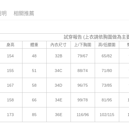
付款後7-1
【主題企
付客戶支
每筆NT$8
說明
相關推薦
【主題企
【注意事
宅配
１．透過由
【現貨最
交易，需
每筆NT$8
求債權轉
２．關於
試穿報告 (上衣請依胸圍做為主
海外宅配
https://aft
身高
體重
內衣尺寸
上/下胸圍
高/低腰圍
３．未成
「AFTE
154
48
32B
79/67
65/82
任。
４．使用「
即時審查
155
51
34C
88/74
71/80
結果請求
５．嚴禁
形，恩沛
167
58
34D
96/75
73/85
動。
158
66
34E
99/78
81/95
173
85
36E
116/96
102/115