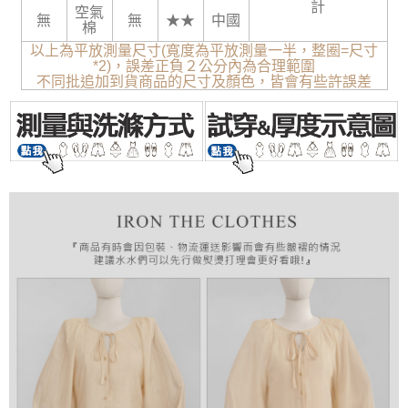
計
空氣
無
無
★★
中國
棉
以上為平放測量尺寸(寬度為平放測量一半，整圈=尺寸
*2)，誤差正負２公分內為合理範圍
不同批追加到貨商品的尺寸及顏色，皆會有些許誤差