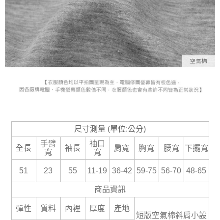
尺寸測量 (單位:公分)
手臂
袖口
全長
袖長
肩寬
胸寬
腰寬
下擺寬
寬
寬
51
23
55
11-19
36-42
59-75
56-70
48-65
商品資訊
彈性
質料
內裡
厚度
產地
短版空氣棉斜肩小設