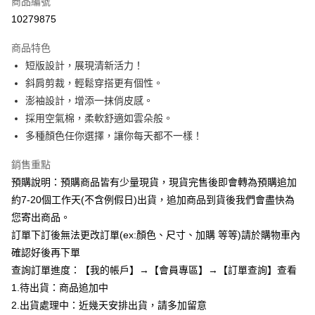
商品編號
超商取貨付款
10279875
LINE Pay
商品特色
Apple Pay
短版設計，展現清新活力！
斜肩剪裁，輕鬆穿搭更有個性。
街口支付
澎袖設計，增添一抹俏皮感。
悠遊付
採用空氣棉，柔軟舒適如雲朵般。
多種顏色任你選擇，讓你每天都不一樣！
Google Pay
銷售重點
全支付
預購說明：預購商品皆有少量現貨，現貨完售後即會轉為預購追加
AFTEE先享後付
約7-20個工作天(不含例假日)出貨，追加商品到貨後我們會盡快為
相關說明
您寄出商品。
【關於「AFTEE先享後付」】
訂單下訂後無法更改訂單(ex:顏色、尺寸、加購 等等)請於購物車內
ATM付款
AFTEE先享後付是「在收到商品之後才付款」的支付方式。 讓您購物簡單
便利好安心！
確認好後再下單
１．簡單：不需註冊會員、不需綁卡、不需儲值。
查詢訂單進度：【我的帳戶】→【會員專區】→【訂單查詢】查看
運送方式
２．便利：只要手機號碼，簡訊認證，即可結帳。
1.待出貨：商品追加中
３．安心：先確認商品／服務後，再付款。
全家付款取貨
2.出貨處理中：近幾天安排出貨，請多加留意
每筆NT$85，滿NT$799(含以上)免運費
【「AFTEE先享後付」結帳流程】