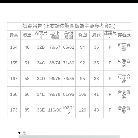
５．嚴禁一人註冊多個帳號或使用他人資訊註冊。若發現惡意使用之情形，
恩沛科技股份有限公司將有權停止該用戶之使用額度並採取法律行動。
試穿報告 (上衣請依胸圍做為主要參考資訊)
內衣尺
上/下
高/低
建議尺
身高
體重
臀圍
肩寬
穿著感
寸
胸圍
腰圍
寸
可穿寬
154
48
32B
79/67
65/82
94
36
F
鬆
可穿合
155
51
34C
88/74
71/80
92
35
F
身
可穿合
167
58
34D
96/75
73/85
95
38
F
身
合身偏
158
66
34E
99/78
81/95
105
41
F
緊
102/11
合身偏
173
85
36E
116/96
120
43
F
5
緊