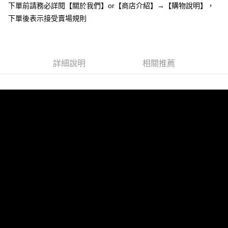
下單前請務必詳閱【關於我們】or【商店介紹】→【購物說明】，
１．於結帳方式選擇「AFTEE先享後付」後，將跳轉至「AFTEE先享後付」
付款後全家取貨
結帳頁面，進行簡訊認證並確認金額後，即可完成結帳。
下單後表示接受賣場規則
２．訂單成立數日內，您將收到繳費通知簡訊。
每筆NT$85，滿NT$799(含以上)免運費
３．收到繳費通知簡訊後14天內，點擊此簡訊中的連結，可透過四大超商／
ATM／網路銀行／等多元方式進行付款，方視為交易完成。
7-11付款取貨
※ 請注意：結帳手續完成當下不需立刻繳費，但若您需要取消訂單，請聯絡
每筆NT$85，滿NT$799(含以上)免運費
詳細說明
相關推薦
購買商品的店家。未經商家同意取消之訂單仍視為有效，需透過AFTEE先享
後付繳納相關費用。
付款後7-11取貨
※ 交易是否成功請以「AFTEE先享後付 」之結帳頁面顯示為準，若有關於
是否繳費成功／繳費後需取消欲退款等相關疑問，請聯繫「AFTEE先享後付
每筆NT$85，滿NT$799(含以上)免運費
客戶支援中心」
https://netprotections.freshdesk.com/support/home
宅配
【注意事項】
１．透過由恩沛科技股份有限公司提供之「AFTEE先享後付」服務完成之交
每筆NT$85，滿NT$799(含以上)免運費
易，需依本服務之必要範圍內提供個人資料，並將交易相關給付款項請求債
權轉讓予恩沛科技股份有限公司。
海外宅配
查看運費
２．關於個人資料處理事宜，請瀏覽以下網址：
https://aftee.tw/terms/#terms3
３．未成年的使用者請事先徵得法定代理人或監護人之同意方可使用
「AFTEE先享後付」，若未經同意申辦者引起之損失，本公司不負相關責
任。
４．使用「AFTEE先享後付」時，將依據個別帳號之用戶狀況，依本公司即
時審查核予不同之上限額度；若仍有額度不足之情形，本公司將視審查結果
請求用戶進行身份認證。