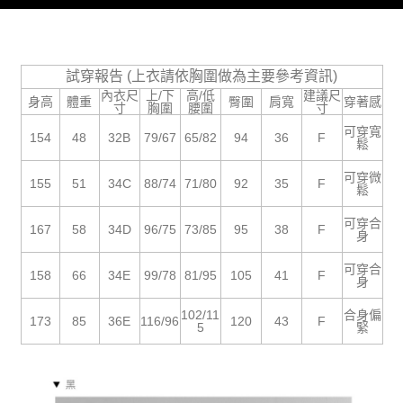
５．嚴禁一人註冊多個帳號或使用他人資訊註冊。若發現惡意使用之情形，
恩沛科技股份有限公司將有權停止該用戶之使用額度並採取法律行動。
試穿報告 (上衣請依胸圍做為主要參考資訊)
內衣尺
上/下
高/低
建議尺
身高
體重
臀圍
肩寬
穿著感
寸
胸圍
腰圍
寸
可穿寬
154
48
32B
79/67
65/82
94
36
F
鬆
可穿微
155
51
34C
88/74
71/80
92
35
F
鬆
可穿合
167
58
34D
96/75
73/85
95
38
F
身
可穿合
158
66
34E
99/78
81/95
105
41
F
身
102/11
合身偏
173
85
36E
116/96
120
43
F
5
緊