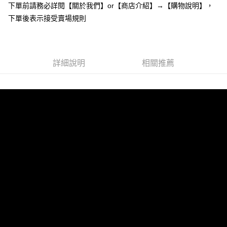
下單前請務必詳閱【關於我們】or【商店介紹】→【購物說明】，
１．於結帳方式選擇「AFTEE先享後付」後，將跳轉至「AFTEE先享後付」
付款後全家取貨
結帳頁面，進行簡訊認證並確認金額後，即可完成結帳。
下單後表示接受賣場規則
２．訂單成立數日內，您將收到繳費通知簡訊。
每筆NT$85，滿NT$799(含以上)免運費
３．收到繳費通知簡訊後14天內，點擊此簡訊中的連結，可透過四大超商／
ATM／網路銀行／等多元方式進行付款，方視為交易完成。
7-11付款取貨
※ 請注意：結帳手續完成當下不需立刻繳費，但若您需要取消訂單，請聯絡
每筆NT$85，滿NT$799(含以上)免運費
詳細說明
相關推薦
購買商品的店家。未經商家同意取消之訂單仍視為有效，需透過AFTEE先享
後付繳納相關費用。
付款後7-11取貨
※ 交易是否成功請以「AFTEE先享後付 」之結帳頁面顯示為準，若有關於
是否繳費成功／繳費後需取消欲退款等相關疑問，請聯繫「AFTEE先享後付
每筆NT$85，滿NT$799(含以上)免運費
客戶支援中心」
https://netprotections.freshdesk.com/support/home
宅配
【注意事項】
１．透過由恩沛科技股份有限公司提供之「AFTEE先享後付」服務完成之交
每筆NT$85，滿NT$799(含以上)免運費
易，需依本服務之必要範圍內提供個人資料，並將交易相關給付款項請求債
權轉讓予恩沛科技股份有限公司。
海外宅配
查看運費
２．關於個人資料處理事宜，請瀏覽以下網址：
https://aftee.tw/terms/#terms3
３．未成年的使用者請事先徵得法定代理人或監護人之同意方可使用
「AFTEE先享後付」，若未經同意申辦者引起之損失，本公司不負相關責
任。
４．使用「AFTEE先享後付」時，將依據個別帳號之用戶狀況，依本公司即
時審查核予不同之上限額度；若仍有額度不足之情形，本公司將視審查結果
請求用戶進行身份認證。