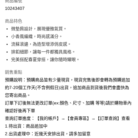
商品編號
超商取貨付款
10243407
LINE Pay
商品特色
Apple Pay
微墊肩設計，展現優雅氣質。
小香風編織，時尚感滿分。
街口支付
流蘇滾邊，為造型增添俏皮感。
悠遊付
排釦細節，讓每一件都獨具風格。
完美搭配春夏穿搭，讓你隨時耀眼。
Google Pay
銷售重點
全支付
預購說明：預購商品皆有少量現貨，現貨完售後即會轉為預購追加
AFTEE先享後付
約7-20個工作天(不含例假日)出貨，追加商品到貨後我們會盡快為
相關說明
您寄出商品。
【關於「AFTEE先享後付」】
訂單下訂後無法更改訂單(ex:顏色、尺寸、加購 等等)請於購物車內
ATM付款
AFTEE先享後付是「在收到商品之後才付款」的支付方式。 讓您購物簡單
便利好安心！
確認好後再下單
１．簡單：不需註冊會員、不需綁卡、不需儲值。
查詢訂單進度：【我的帳戶】→【會員專區】→【訂單查詢】查看
運送方式
２．便利：只要手機號碼，簡訊認證，即可結帳。
1.待出貨：商品追加中
３．安心：先確認商品／服務後，再付款。
全家付款取貨
2.出貨處理中：近幾天安排出貨，請多加留意
每筆NT$85，滿NT$799(含以上)免運費
【「AFTEE先享後付」結帳流程】