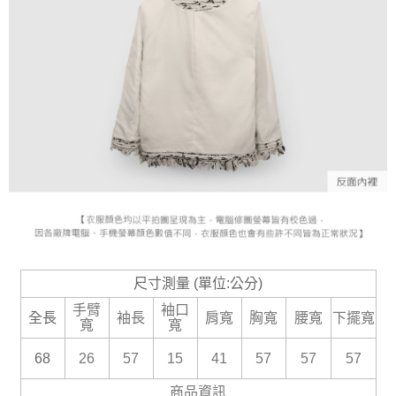
尺寸測量 (單位:公分)
手臂
袖口
全長
袖長
肩寬
胸寬
腰寬
下擺寬
寬
寬
68
26
57
15
41
57
57
57
商品資訊