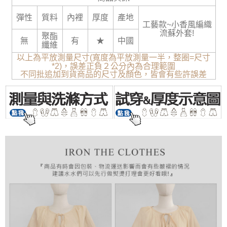
彈性
質料
內裡
厚度
產地
工藝款~小香風編織
流蘇外套!
聚酯
無
有
★
中國
纖維
以上為平放測量尺寸(寬度為平放測量一半，整圈=尺寸
*2)，誤差正負２公分內為合理範圍
不同批追加到貨商品的尺寸及顏色，皆會有些許誤差