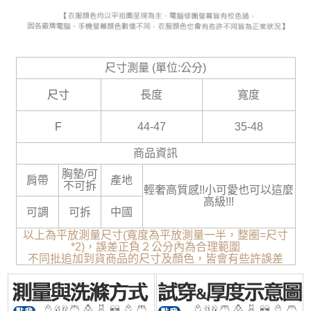
尺寸測量 (單位:公分)
尺寸
長度
寬度
F
44-47
35-48
商品資訊
胸墊/可
肩帶
產地
不可拆
輕奢高質感!!小可愛也可以這麼
高級!!!
可調
可拆
中國
以上為平放測量尺寸(寬度為平放測量一半，整圈=尺寸
*2)，誤差正負２公分內為合理範圍
不同批追加到貨商品的尺寸及顏色，皆會有些許誤差