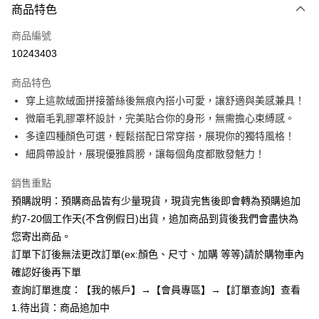
商品特色
信用卡一次付款
商品編號
超商取貨付款
10243403
LINE Pay
商品特色
Apple Pay
穿上這款絨面拼接蕾絲後無痕內搭小可愛，讓舒適與美感兼具！
微磨毛乳膠罩杯設計，完美貼合你的身形，無需擔心束縛感。
街口支付
多達四種顏色可選，輕鬆搭配日常穿搭，展現你的獨特風格！
悠遊付
細肩帶設計，展現優雅肩膀，讓每個角度都散發魅力！
Google Pay
銷售重點
預購說明：預購商品皆有少量現貨，現貨完售後即會轉為預購追加
全支付
約7-20個工作天(不含例假日)出貨，追加商品到貨後我們會盡快為
AFTEE先享後付
您寄出商品。
相關說明
訂單下訂後無法更改訂單(ex:顏色、尺寸、加購 等等)請於購物車內
【關於「AFTEE先享後付」】
確認好後再下單
ATM付款
AFTEE先享後付是「在收到商品之後才付款」的支付方式。 讓您購物簡單
便利好安心！
查詢訂單進度：【我的帳戶】→【會員專區】→【訂單查詢】查看
１．簡單：不需註冊會員、不需綁卡、不需儲值。
1.待出貨：商品追加中
運送方式
２．便利：只要手機號碼，簡訊認證，即可結帳。