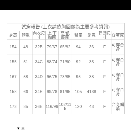
時審查核予不同之上限額度；若仍有額度不足之情形，本公司將視審查結果
請求用戶進行身份認證。
５．嚴禁一人註冊多個帳號或使用他人資訊註冊。若發現惡意使用之情形，
恩沛科技股份有限公司將有權停止該用戶之使用額度並採取法律行動。
試穿報告 (上衣請依胸圍做為主要參考資訊)
內衣尺
上/下
高/低
建議尺
身高
體重
臀圍
肩寬
穿著感
寸
胸圍
腰圍
寸
可穿合
154
48
32B
79/67
65/82
94
36
F
身
可穿合
155
51
34C
88/74
71/80
92
35
F
身
可穿合
167
58
34D
96/75
73/85
95
38
F
身
可穿合
158
66
34E
99/78
81/95
105
4138
F
身
102/11
合身偏
173
85
36E
116/96
120
43
F
5
緊