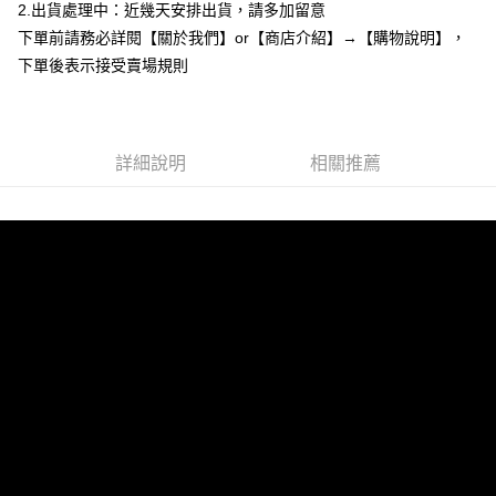
2.出貨處理中：近幾天安排出貨，請多加留意
３．安心：先確認商品／服務後，再付款。
全家付款取貨
下單前請務必詳閱【關於我們】or【商店介紹】→【購物說明】，
每筆NT$85，滿NT$799(含以上)免運費
【「AFTEE先享後付」結帳流程】
下單後表示接受賣場規則
１．於結帳方式選擇「AFTEE先享後付」後，將跳轉至「AFTEE先享後付」
付款後全家取貨
結帳頁面，進行簡訊認證並確認金額後，即可完成結帳。
２．訂單成立數日內，您將收到繳費通知簡訊。
每筆NT$85，滿NT$799(含以上)免運費
３．收到繳費通知簡訊後14天內，點擊此簡訊中的連結，可透過四大超商／
ATM／網路銀行／等多元方式進行付款，方視為交易完成。
7-11付款取貨
詳細說明
相關推薦
※ 請注意：結帳手續完成當下不需立刻繳費，但若您需要取消訂單，請聯絡
每筆NT$85，滿NT$799(含以上)免運費
購買商品的店家。未經商家同意取消之訂單仍視為有效，需透過AFTEE先享
後付繳納相關費用。
付款後7-11取貨
※ 交易是否成功請以「AFTEE先享後付 」之結帳頁面顯示為準，若有關於
是否繳費成功／繳費後需取消欲退款等相關疑問，請聯繫「AFTEE先享後付
每筆NT$85，滿NT$799(含以上)免運費
客戶支援中心」
https://netprotections.freshdesk.com/support/home
宅配
【注意事項】
１．透過由恩沛科技股份有限公司提供之「AFTEE先享後付」服務完成之交
每筆NT$85，滿NT$799(含以上)免運費
易，需依本服務之必要範圍內提供個人資料，並將交易相關給付款項請求債
權轉讓予恩沛科技股份有限公司。
海外宅配
查看運費
２．關於個人資料處理事宜，請瀏覽以下網址：
https://aftee.tw/terms/#terms3
３．未成年的使用者請事先徵得法定代理人或監護人之同意方可使用
「AFTEE先享後付」，若未經同意申辦者引起之損失，本公司不負相關責
任。
４．使用「AFTEE先享後付」時，將依據個別帳號之用戶狀況，依本公司即