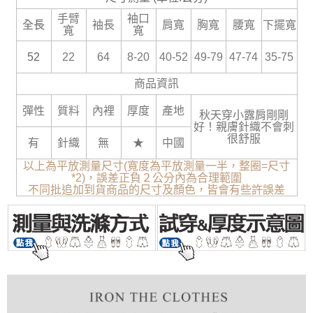
手臂
袖口
全長
袖長
肩寬
胸寬
腰寬
下擺寬
寬
寬
52
22
64
8-20
40-52
49-79
47-74
35-75
商品資訊
彈性
質料
內裡
厚度
產地
秋天穿小露肩剛剛
好！親膚針織不會刺
很舒服
有
針織
無
★
中國
以上為平放測量尺寸(寬度為平放測量一半，整圈=尺寸
*2)，誤差正負２公分內為合理範圍
不同批追加到貨商品的尺寸及顏色，皆會有些許誤差