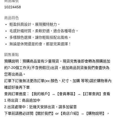
商品編號
超商取貨付款
10224458
LINE Pay
商品特色
Apple Pay
輕盈斜肩設計，展現獨特魅力。
毛感針織材質，柔軟舒適，適合各種場合。
街口支付
多樣顏色選擇，讓你輕鬆搭配出風格。
悠遊付
無論是休閒還是約會，都是完美選擇！
Google Pay
銷售重點
預購說明：預購商品皆有少量現貨，現貨完售後即會轉為預購追加
全支付
約7-20個工作天(不含例假日)出貨，追加商品到貨後我們會盡快為
AFTEE先享後付
您寄出商品。
相關說明
訂單下訂後無法更改訂單(ex:顏色、尺寸、加購 等等)請於購物車內
【關於「AFTEE先享後付」】
確認好後再下單
ATM付款
AFTEE先享後付是「在收到商品之後才付款」的支付方式。 讓您購物簡單
便利好安心！
查詢訂單進度：【我的帳戶】→【會員專區】→【訂單查詢】查看
１．簡單：不需註冊會員、不需綁卡、不需儲值。
1.待出貨：商品追加中
運送方式
２．便利：只要手機號碼，簡訊認證，即可結帳。
2.出貨處理中：近幾天安排出貨，請多加留意
３．安心：先確認商品／服務後，再付款。
全家付款取貨
下單前請務必詳閱【關於我們】or【商店介紹】→【購物說明】，
每筆NT$85，滿NT$799(含以上)免運費
【「AFTEE先享後付」結帳流程】