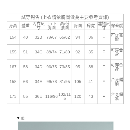
５．嚴禁一人註冊多個帳號或使用他人資訊註冊。若發現惡意使用之情形，
恩沛科技股份有限公司將有權停止該用戶之使用額度並採取法律行動。
試穿報告 (上衣請依胸圍做為主要參考資訊)
內衣尺
上/下
高/低
建議尺
身高
體重
臀圍
肩寬
穿著感
寸
胸圍
腰圍
寸
可穿寬
154
48
32B
79/67
65/82
94
36
F
鬆
可穿合
155
51
34C
88/74
71/80
92
35
F
身
可穿合
167
58
34D
96/75
73/85
95
38
F
身
合身偏
158
66
34E
99/78
81/95
105
41
F
緊
102/11
合身偏
173
85
36E
116/96
120
43
F
5
緊