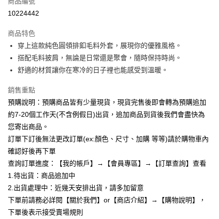
商品編號
超商取貨付款
10224442
LINE Pay
商品特色
Apple Pay
穿上這款純色圓領排釦毛料外套，展現你的優雅風格。
搭配毛料披肩，無論是日常還是聚會，隨時保持時尚。
街口支付
舒適的材質讓你在寒冷的日子裡也能感受到溫暖。
悠遊付
銷售重點
Google Pay
預購說明：預購商品皆有少量現貨，現貨完售後即會轉為預購追加
約7-20個工作天(不含例假日)出貨，追加商品到貨後我們會盡快為
全支付
您寄出商品。
AFTEE先享後付
訂單下訂後無法更改訂單(ex:顏色、尺寸、加購 等等)請於購物車內
相關說明
確認好後再下單
【關於「AFTEE先享後付」】
查詢訂單進度：【我的帳戶】→【會員專區】→【訂單查詢】查看
ATM付款
AFTEE先享後付是「在收到商品之後才付款」的支付方式。 讓您購物簡單
便利好安心！
1.待出貨：商品追加中
１．簡單：不需註冊會員、不需綁卡、不需儲值。
2.出貨處理中：近幾天安排出貨，請多加留意
運送方式
２．便利：只要手機號碼，簡訊認證，即可結帳。
下單前請務必詳閱【關於我們】or【商店介紹】→【購物說明】，
３．安心：先確認商品／服務後，再付款。
全家付款取貨
下單後表示接受賣場規則
每筆NT$85，滿NT$799(含以上)免運費
【「AFTEE先享後付」結帳流程】