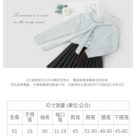
尺寸測量 (單位:公分)
手臂
袖口
全長
袖長
肩寬
胸寬
腰寬
下擺寬
寬
寬
51
19
60
11-19
45
51-90
48-90
45-80