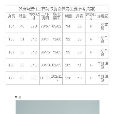
５．嚴禁一人註冊多個帳號或使用他人資訊註冊。若發現惡意使用之情形，
恩沛科技股份有限公司將有權停止該用戶之使用額度並採取法律行動。
試穿報告 (上衣請依胸圍做為主要參考資訊)
內衣尺
上/下
高/低
建議尺
身高
體重
臀圍
肩寬
穿著感
寸
胸圍
腰圍
寸
可穿寬
154
48
32B
79/67
65/82
94
36
F
鬆
可穿合
155
51
34C
88/74
71/80
92
35
F
身
可穿合
167
58
34D
96/75
73/85
95
38
F
身
合身偏
158
66
34E
99/78
81/95
105
41
F
緊
102/11
合身偏
173
85
36E
116/96
120
43
F
5
緊