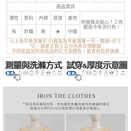
商品資訊
彈性
質料
內裡
厚度
產地
附披肩太貼心！三色
都是今年流行色！
有
針織
無
★
中國
以上為平放測量尺寸(寬度為平放測量一半，整圈=尺寸
*2)，誤差正負２公分內為合理範圍
不同批追加到貨商品的尺寸及顏色，皆會有些許誤差