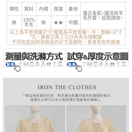
彈性
質料
內裡
厚度
產地
復古金釦~還沒有羊
毛外套，這款請收~
100%
無
無
★★
中國
羊毛
以上為平放測量尺寸(寬度為平放測量一半，整圈=尺寸
*2)，誤差正負２公分內為合理範圍
不同批追加到貨商品的尺寸及顏色，皆會有些許誤差