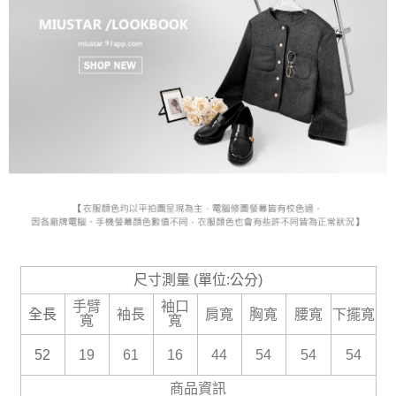
尺寸測量 (單位:公分)
手臂
袖口
全長
袖長
肩寬
胸寬
腰寬
下擺寬
寬
寬
52
19
61
16
44
54
54
54
商品資訊