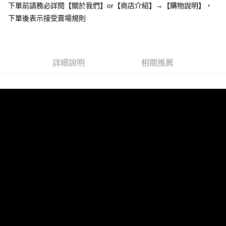
下單前請務必詳閱【關於我們】or【商店介紹】→【購物說明】，
１．於結帳方式選擇「AFTEE先享後付」後，將跳轉至「AFTEE先享後付」
付款後全家取貨
結帳頁面，進行簡訊認證並確認金額後，即可完成結帳。
下單後表示接受賣場規則
２．訂單成立數日內，您將收到繳費通知簡訊。
每筆NT$85，滿NT$799(含以上)免運費
３．收到繳費通知簡訊後14天內，點擊此簡訊中的連結，可透過四大超商／
ATM／網路銀行／等多元方式進行付款，方視為交易完成。
7-11付款取貨
※ 請注意：結帳手續完成當下不需立刻繳費，但若您需要取消訂單，請聯絡
每筆NT$85，滿NT$799(含以上)免運費
詳細說明
相關推薦
購買商品的店家。未經商家同意取消之訂單仍視為有效，需透過AFTEE先享
後付繳納相關費用。
付款後7-11取貨
※ 交易是否成功請以「AFTEE先享後付 」之結帳頁面顯示為準，若有關於
是否繳費成功／繳費後需取消欲退款等相關疑問，請聯繫「AFTEE先享後付
每筆NT$85，滿NT$799(含以上)免運費
客戶支援中心」
https://netprotections.freshdesk.com/support/home
宅配
【注意事項】
１．透過由恩沛科技股份有限公司提供之「AFTEE先享後付」服務完成之交
每筆NT$85，滿NT$799(含以上)免運費
易，需依本服務之必要範圍內提供個人資料，並將交易相關給付款項請求債
權轉讓予恩沛科技股份有限公司。
海外宅配
查看運費
２．關於個人資料處理事宜，請瀏覽以下網址：
https://aftee.tw/terms/#terms3
３．未成年的使用者請事先徵得法定代理人或監護人之同意方可使用
「AFTEE先享後付」，若未經同意申辦者引起之損失，本公司不負相關責
任。
４．使用「AFTEE先享後付」時，將依據個別帳號之用戶狀況，依本公司即
時審查核予不同之上限額度；若仍有額度不足之情形，本公司將視審查結果
請求用戶進行身份認證。