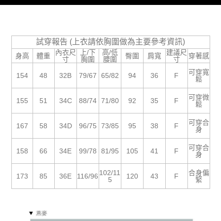
５．嚴禁一人註冊多個帳號或使用他人資訊註冊。若發現惡意使用之情形，
恩沛科技股份有限公司將有權停止該用戶之使用額度並採取法律行動。
試穿報告 (上衣請依胸圍做為主要參考資訊)
內衣尺
上/下
高/低
建議尺
身高
體重
臀圍
肩寬
穿著感
寸
胸圍
腰圍
寸
可穿寬
154
48
32B
79/67
65/82
94
36
F
鬆
可穿微
155
51
34C
88/74
71/80
92
35
F
鬆
可穿合
167
58
34D
96/75
73/85
95
38
F
身
可穿合
158
66
34E
99/78
81/95
105
41
F
身
102/11
合身偏
173
85
36E
116/96
120
43
F
5
緊