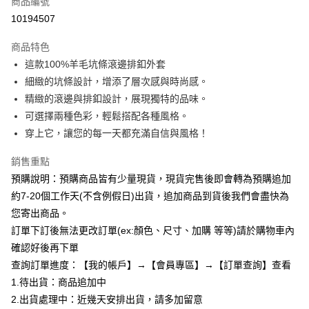
商品編號
超商取貨付款
10194507
LINE Pay
商品特色
Apple Pay
這款100%羊毛坑條滾邊排釦外套
細緻的坑條設計，增添了層次感與時尚感。
街口支付
精緻的滾邊與排釦設計，展現獨特的品味。
悠遊付
可選擇兩種色彩，輕鬆搭配各種風格。
穿上它，讓您的每一天都充滿自信與風格！
Google Pay
銷售重點
全支付
預購說明：預購商品皆有少量現貨，現貨完售後即會轉為預購追加
AFTEE先享後付
約7-20個工作天(不含例假日)出貨，追加商品到貨後我們會盡快為
相關說明
您寄出商品。
【關於「AFTEE先享後付」】
訂單下訂後無法更改訂單(ex:顏色、尺寸、加購 等等)請於購物車內
ATM付款
AFTEE先享後付是「在收到商品之後才付款」的支付方式。 讓您購物簡單
便利好安心！
確認好後再下單
１．簡單：不需註冊會員、不需綁卡、不需儲值。
查詢訂單進度：【我的帳戶】→【會員專區】→【訂單查詢】查看
運送方式
２．便利：只要手機號碼，簡訊認證，即可結帳。
1.待出貨：商品追加中
３．安心：先確認商品／服務後，再付款。
全家付款取貨
2.出貨處理中：近幾天安排出貨，請多加留意
每筆NT$85，滿NT$799(含以上)免運費
【「AFTEE先享後付」結帳流程】