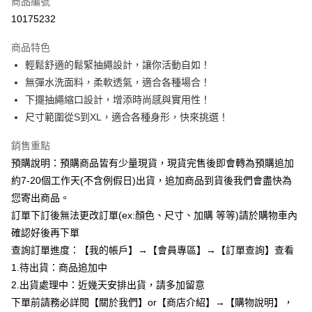
商品編號
超商取貨付款
10175232
LINE Pay
商品特色
Apple Pay
輕鬆舒適的鬆緊抽繩設計，讓你活動自如！
無彈水洗面料，柔軟透氣，適合各種場合！
街口支付
下擺抽繩縮口設計，增添時尚感與實用性！
悠遊付
尺寸範圍從S到XL，適合各種身形，快來挑選！
Google Pay
銷售重點
預購說明：預購商品皆有少量現貨，現貨完售後即會轉為預購追加
全支付
約7-20個工作天(不含例假日)出貨，追加商品到貨後我們會盡快為
AFTEE先享後付
您寄出商品。
相關說明
訂單下訂後無法更改訂單(ex:顏色、尺寸、加購 等等)請於購物車內
【關於「AFTEE先享後付」】
確認好後再下單
ATM付款
AFTEE先享後付是「在收到商品之後才付款」的支付方式。 讓您購物簡單
便利好安心！
查詢訂單進度：【我的帳戶】→【會員專區】→【訂單查詢】查看
１．簡單：不需註冊會員、不需綁卡、不需儲值。
1.待出貨：商品追加中
運送方式
２．便利：只要手機號碼，簡訊認證，即可結帳。
2.出貨處理中：近幾天安排出貨，請多加留意
３．安心：先確認商品／服務後，再付款。
全家付款取貨
下單前請務必詳閱【關於我們】or【商店介紹】→【購物說明】，
每筆NT$85，滿NT$799(含以上)免運費
【「AFTEE先享後付」結帳流程】