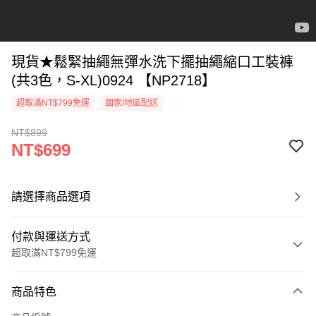
現貨★鬆緊抽繩無彈水洗下擺抽繩縮口工裝褲
(共3色，S-XL)0924 【NP2718】
超取滿NT$799免運
國家/地區配送
NT$899
NT$699
請選擇商品選項
付款與運送方式
超取滿NT$799免運
付款方式
商品特色
信用卡一次付款