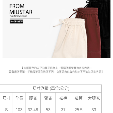
尺寸測量 (單位:公分)
尺寸
全長
腰寬
臀寬
褲襠
褲管
大腿寬
S
103
32-48
53
37
25.5
33