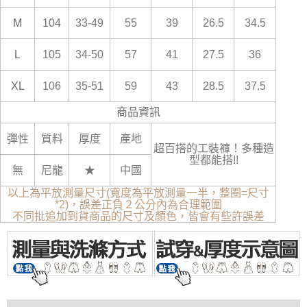
M
104
33-49
55
39
26.5
34.5
L
105
34-50
57
41
27.5
36
XL
106
35-51
59
43
28.5
37.5
商品資訊
彈性
質料
厚度
產地
超百搭的工裝褲！多種造
型都能搭!!
無
尼龍
★
中國
以上為平放測量尺寸(寬度為平放測量一半，整圈=尺寸
*2)，誤差正負２公分內為合理範圍
不同批追加到貨商品的尺寸及顏色，皆會有些許誤差