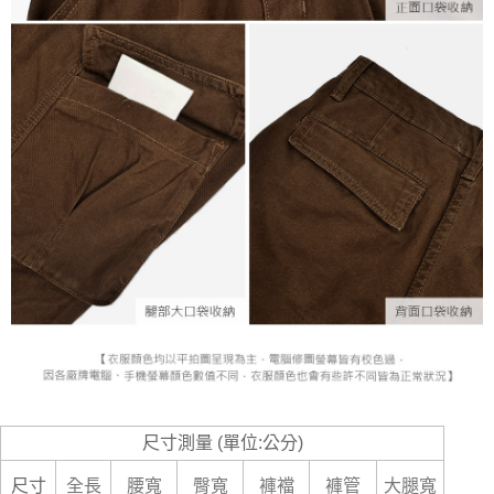
尺寸測量 (單位:公分)
尺寸
全長
腰寬
臀寬
褲襠
褲管
大腿寬