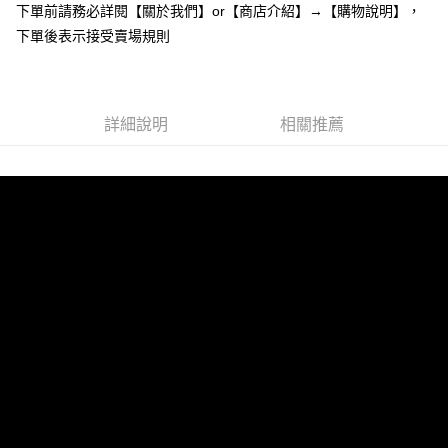
下單前請務必詳閱【關於我們】or【商店介紹】→【購物說明】，
１．於結帳方式選擇「AFTEE先享後付」後，將跳轉至「AFTEE先享後付」
付款後全家取貨
結帳頁面，進行簡訊認證並確認金額後，即可完成結帳。
下單後表示接受賣場規則
２．訂單成立數日內，您將收到繳費通知簡訊。
每筆NT$85，滿NT$799(含以上)免運費
３．收到繳費通知簡訊後14天內，點擊此簡訊中的連結，可透過四大超商／
ATM／網路銀行／等多元方式進行付款，方視為交易完成。
7-11付款取貨
※ 請注意：結帳手續完成當下不需立刻繳費，但若您需要取消訂單，請聯絡
每筆NT$85，滿NT$799(含以上)免運費
詳細說明
相關推薦
購買商品的店家。未經商家同意取消之訂單仍視為有效，需透過AFTEE先享
後付繳納相關費用。
付款後7-11取貨
※ 交易是否成功請以「AFTEE先享後付 」之結帳頁面顯示為準，若有關於
是否繳費成功／繳費後需取消欲退款等相關疑問，請聯繫「AFTEE先享後付
每筆NT$85，滿NT$799(含以上)免運費
客戶支援中心」
https://netprotections.freshdesk.com/support/home
宅配
【注意事項】
１．透過由恩沛科技股份有限公司提供之「AFTEE先享後付」服務完成之交
每筆NT$85，滿NT$799(含以上)免運費
易，需依本服務之必要範圍內提供個人資料，並將交易相關給付款項請求債
權轉讓予恩沛科技股份有限公司。
海外宅配
查看運費
２．關於個人資料處理事宜，請瀏覽以下網址：
https://aftee.tw/terms/#terms3
３．未成年的使用者請事先徵得法定代理人或監護人之同意方可使用
「AFTEE先享後付」，若未經同意申辦者引起之損失，本公司不負相關責
任。
４．使用「AFTEE先享後付」時，將依據個別帳號之用戶狀況，依本公司即
時審查核予不同之上限額度；若仍有額度不足之情形，本公司將視審查結果
請求用戶進行身份認證。