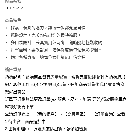
商品編號
超商取貨付款
10175214
LINE Pay
商品特色
Apple Pay
探索工裝風的魅力，讓每一步都充滿自信。
抓皺設計，完美勾勒出你的獨特輪廓。
街口支付
多口袋設計，兼具實用與時尚，隨時隨地輕鬆收納。
悠遊付
丹寧面料，柔軟舒適，陪伴你度過每個精彩瞬間。
適合各種身形，讓每位女性都能自信穿搭。
Google Pay
銷售重點
全支付
預購說明：預購商品皆有少量現貨，現貨完售後即會轉為預購追加
AFTEE先享後付
約7-20個工作天(不含例假日)出貨，追加商品到貨後我們會盡快為
相關說明
您寄出商品。
【關於「AFTEE先享後付」】
訂單下訂後無法更改訂單(ex:顏色、尺寸、加購 等等)請於購物車內
ATM付款
AFTEE先享後付是「在收到商品之後才付款」的支付方式。 讓您購物簡單
便利好安心！
確認好後再下單
１．簡單：不需註冊會員、不需綁卡、不需儲值。
查詢訂單進度：【我的帳戶】→【會員專區】→【訂單查詢】查看
運送方式
２．便利：只要手機號碼，簡訊認證，即可結帳。
1.待出貨：商品追加中
３．安心：先確認商品／服務後，再付款。
全家付款取貨
2.出貨處理中：近幾天安排出貨，請多加留意
每筆NT$85，滿NT$799(含以上)免運費
【「AFTEE先享後付」結帳流程】