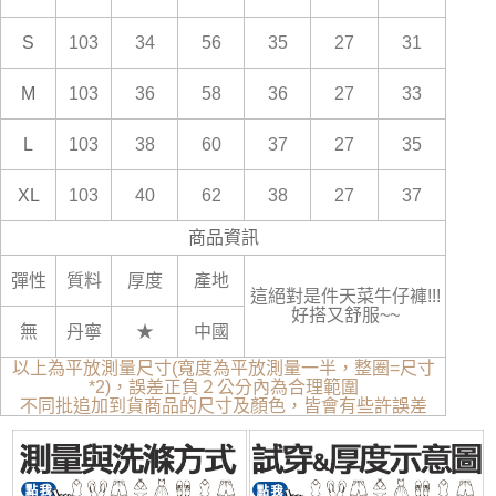
S
103
34
56
35
27
31
M
103
36
58
36
27
33
L
103
38
60
37
27
35
XL
103
40
62
38
27
37
商品資訊
彈性
質料
厚度
產地
這絕對是件天菜牛仔褲!!!
好搭又舒服~~
無
丹寧
★
中國
以上為平放測量尺寸(寬度為平放測量一半，整圈=尺寸
*2)，誤差正負２公分內為合理範圍
不同批追加到貨商品的尺寸及顏色，皆會有些許誤差