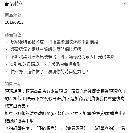
商品特色
信用卡一次付款
商品編號
超商取貨付款
10160812
LINE Pay
商品特色
Apple Pay
展現獨特風格的皮革拼接暈染圖騰網紗不對稱裙！
輕盈透氣的網紗材質讓你隨時保持舒適。
街口支付
不對稱設計展現出優雅的曲線，讓你成為眾人目光的焦點。
悠遊付
S到XL的尺碼設計，完美貼合每個身形！
快來穿上這件裙子，展現你的時尚魅力吧！
Google Pay
銷售重點
全支付
預購說明：預購商品皆有少量現貨，現貨完售後即會轉為預購追加
AFTEE先享後付
約7-20個工作天(不含例假日)出貨，追加商品到貨後我們會盡快為
相關說明
您寄出商品。
【關於「AFTEE先享後付」】
訂單下訂後無法更改訂單(ex:顏色、尺寸、加購 等等)請於購物車內
ATM付款
AFTEE先享後付是「在收到商品之後才付款」的支付方式。 讓您購物簡單
便利好安心！
確認好後再下單
１．簡單：不需註冊會員、不需綁卡、不需儲值。
查詢訂單進度：【我的帳戶】→【會員專區】→【訂單查詢】查看
運送方式
２．便利：只要手機號碼，簡訊認證，即可結帳。