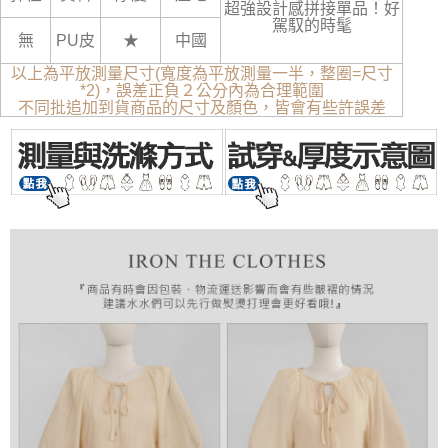
超強設計感拼接單品！好
駕馭的時髦
無
PU皮
★
中國
以上為平放測量尺寸(寬度為平放測量一半，整圈=尺寸
*2)，誤差正負２公分內為合理範圍
不同批追加到貨商品的尺寸及顏色，皆會有些許誤差