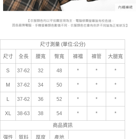
尺寸測量 (單位:公分)
尺寸
全長
腰寬
臀寬
褲襠
褲管
大腿寬
S
37-62
32
48
*
*
*
M
37-62
34
50
*
*
*
L
37-62
36
52
*
*
*
XL
38-63
38
54
*
*
*
商品資訊
彈性
質料
厚度
產地